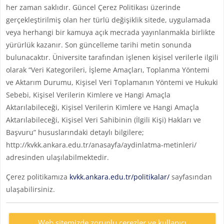
her zaman saklıdır. Güncel Çerez Politikası üzerinde
gerçekleştirilmiş olan her türlü değişiklik sitede, uygulamada
veya herhangi bir kamuya açık mecrada yayınlanmakla birlikte
yürürlük kazanır. Son güncelleme tarihi metin sonunda
bulunacaktır. Üniversite tarafından işlenen kişisel verilerle ilgili
olarak “Veri Kategorileri, İşleme Amaçları, Toplanma Yöntemi
ve Aktarım Durumu, Kişisel Veri Toplamanın Yöntemi ve Hukuki
Sebebi, Kişisel Verilerin Kimlere ve Hangi Amaçla
Aktarılabileceği, Kişisel Verilerin Kimlere ve Hangi Amaçla
Aktarılabileceği, Kişisel Veri Sahibinin (İlgili Kişi) Hakları ve
Başvuru” hususlarındaki detaylı bilgilere;
http://kvkk.ankara.edu.tr/anasayfa/aydinlatma-metinleri/
adresinden ulaşılabilmektedir.
Çerez politikamıza
kvkk.ankara.edu.tr/politikalar/
sayfasından
ulaşabilirsiniz.
Web sitemizde zorunlu çerezler ve kullanıcı