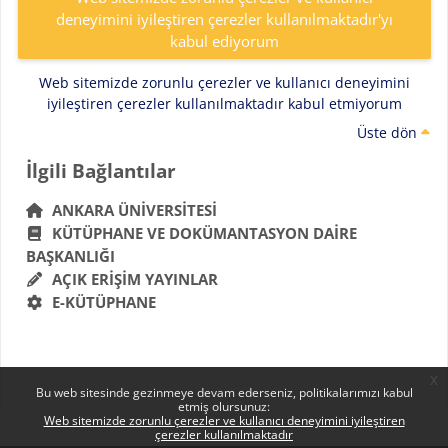
deneyimini iyileştiren çerezler kullanılmaktadır'yı
kabul ediyorum
Web sitemizde zorunlu çerezler ve kullanıcı deneyimini
iyileştiren çerezler kullanılmaktadır kabul etmiyorum
Üste dön
Bloklar
İlgili Bağlantılar 'yı atla
İlgili Bağlantılar
ANKARA ÜNIVERSITESI
KÜTÜPHANE VE DOKÜMANTASYON DAIRE
BAŞKANLIĞI
AÇIK ERIŞIM YAYINLAR
E-KÜTÜPHANE
x
Bu web sitesinde gezinmeye devam ederseniz, politikalarımızı kabul
etmiş olursunuz:
Web sitemizde zorunlu çerezler ve kullanıcı deneyimini iyileştiren
çerezler kullanılmaktadır