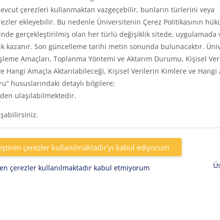
vcut çerezleri kullanmaktan vazgeçebilir, bunların türlerini veya
rezler ekleyebilir. Bu nedenle Üniversitenin Çerez Politikasının hük
inde gerçekleştirilmiş olan her türlü değişiklik sitede, uygulamada 
k kazanır. Son güncelleme tarihi metin sonunda bulunacaktır. Üniv
eri, İşleme Amaçları, Toplanma Yöntemi ve Aktarım Durumu, Kişisel Ver
e Hangi Amaçla Aktarılabileceği, Kişisel Verilerin Kimlere ve Hangi
uru” hususlarındaki detaylı bilgilere;
den ulaşılabilmektedir.
abilirsiniz.
eştiren çerezler kullanılmaktadır'yı kabul ediyorum
Ü
iren çerezler kullanılmaktadır kabul etmiyorum