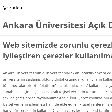
Ana içeriğe git
@nkadem
Ankara Üniversitesi Açık 
Web sitemizde zorunlu çerezl
iyileştiren çerezler kullanıl
Ankara Üniversitesi’nin (“Üniversite” olarak anılacaktır) ankara.e
üniversitenin sağlamış olduğu dijital ortamda kullanıcıların kul
tüm mecralar birlikte “platform” olarak anılacaktır.) kullanımı vey
sunabilmek için başta 6698 sayılı Kişisel Verilerin Korunması 
şekilde çerezlerden faydalanılmaktadır. İşbu Çerez Politikasının 
kişisel verilerin işlenmesi halinde elde edilen kişisel verilere iliş
hangi tür çerezlerin kullanıldığı ve bu çerezlerin ilgili kişi taraf