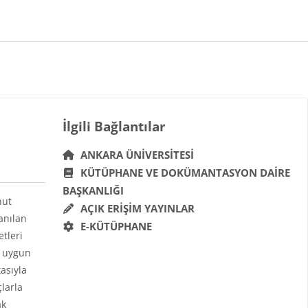
Bloklar
İlgili Bağlantılar 'yı atla
İlgili Bağlantılar
ANKARA ÜNIVERSITESI
KÜTÜPHANE VE DOKÜMANTASYON DAIRE
BAŞKANLIĞI
hut
AÇIK ERIŞIM YAYINLAR
anılan
E-KÜTÜPHANE
etleri
a uygun
asıyla
çlarla
ak