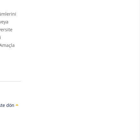
ümlerini
veya
ersite
i
 Amaçla
ste dön