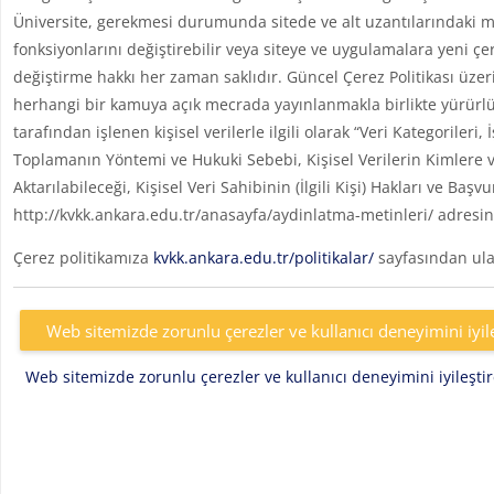
Üniversite, gerekmesi durumunda sitede ve alt uzantılarındaki me
fonksiyonlarını değiştirebilir veya siteye ve uygulamalara yeni çe
değiştirme hakkı her zaman saklıdır. Güncel Çerez Politikası üzer
herhangi bir kamuya açık mecrada yayınlanmakla birlikte yürürlü
tarafından işlenen kişisel verilerle ilgili olarak “Veri Kategoril
Toplamanın Yöntemi ve Hukuki Sebebi, Kişisel Verilerin Kimlere v
Aktarılabileceği, Kişisel Veri Sahibinin (İlgili Kişi) Hakları ve Başv
http://kvkk.ankara.edu.tr/anasayfa/aydinlatma-metinleri/ adresin
Çerez politikamıza
kvkk.ankara.edu.tr/politikalar/
sayfasından ulaş
Web sitemizde zorunlu çerezler ve kullanıcı deneyimini iyil
Web sitemizde zorunlu çerezler ve kullanıcı deneyimini iyileşt