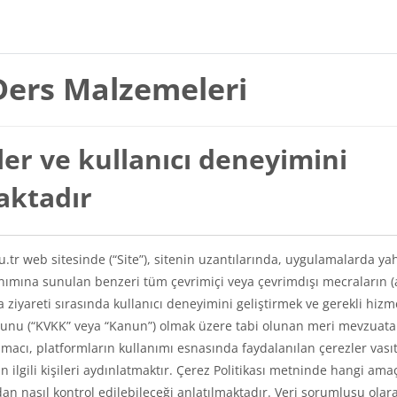
Ders Malzemeleri
er ve kullanıcı deneyimini
maktadır
du.tr web sitesinde (“Site”), sitenin uzantılarında, uygulamalarda ya
lanımına sunulan benzeri tüm çevrimiçi veya çevrimdışı mecraların (
a ziyareti sırasında kullanıcı deneyimini geliştirmek ve gerekli hizm
Kanunu (“KVKK” veya “Kanun”) olmak üzere tabi olunan meri mevzuat
amacı, platformların kullanımı esnasında faydalanılan çerezler vasıt
kin ilgili kişileri aydınlatmaktır. Çerez Politikası metninde hangi ama
ından nasıl kontrol edilebileceği anlatılmaktadır. Veri sorumlusu olar