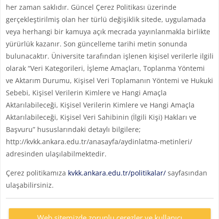
her zaman saklıdır. Güncel Çerez Politikası üzerinde
gerçekleştirilmiş olan her türlü değişiklik sitede, uygulamada
veya herhangi bir kamuya açık mecrada yayınlanmakla birlikte
yürürlük kazanır. Son güncelleme tarihi metin sonunda
bulunacaktır. Üniversite tarafından işlenen kişisel verilerle ilgili
olarak “Veri Kategorileri, İşleme Amaçları, Toplanma Yöntemi
ve Aktarım Durumu, Kişisel Veri Toplamanın Yöntemi ve Hukuki
Sebebi, Kişisel Verilerin Kimlere ve Hangi Amaçla
Aktarılabileceği, Kişisel Verilerin Kimlere ve Hangi Amaçla
Aktarılabileceği, Kişisel Veri Sahibinin (İlgili Kişi) Hakları ve
Başvuru” hususlarındaki detaylı bilgilere;
http://kvkk.ankara.edu.tr/anasayfa/aydinlatma-metinleri/
adresinden ulaşılabilmektedir.
Çerez politikamıza
kvkk.ankara.edu.tr/politikalar/
sayfasından
ulaşabilirsiniz.
Web sitemizde zorunlu çerezler ve kullanıcı