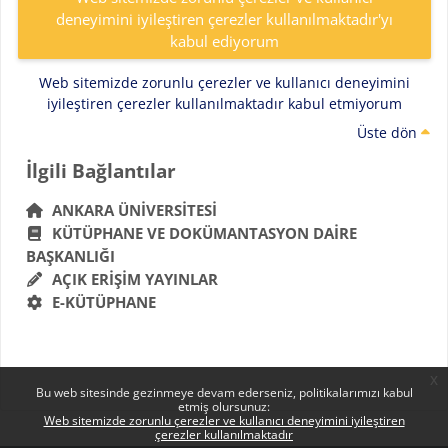
deneyimini iyileştiren çerezler kullanılmaktadır'yı
kabul ediyorum
Web sitemizde zorunlu çerezler ve kullanıcı deneyimini
iyileştiren çerezler kullanılmaktadır kabul etmiyorum
Üste dön
Bloklar
İlgili Bağlantılar 'yı atla
İlgili Bağlantılar
ANKARA ÜNIVERSITESI
KÜTÜPHANE VE DOKÜMANTASYON DAIRE
BAŞKANLIĞI
AÇIK ERIŞIM YAYINLAR
E-KÜTÜPHANE
x
Bu web sitesinde gezinmeye devam ederseniz, politikalarımızı kabul
etmiş olursunuz:
Web sitemizde zorunlu çerezler ve kullanıcı deneyimini iyileştiren
çerezler kullanılmaktadır