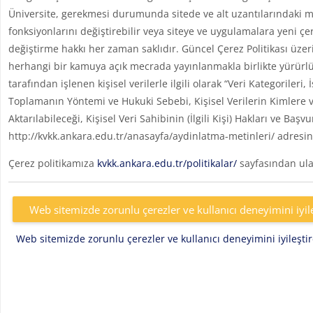
Üniversite, gerekmesi durumunda sitede ve alt uzantılarındaki me
fonksiyonlarını değiştirebilir veya siteye ve uygulamalara yeni çe
değiştirme hakkı her zaman saklıdır. Güncel Çerez Politikası üzer
herhangi bir kamuya açık mecrada yayınlanmakla birlikte yürürlü
tarafından işlenen kişisel verilerle ilgili olarak “Veri Kategoril
Toplamanın Yöntemi ve Hukuki Sebebi, Kişisel Verilerin Kimlere v
Aktarılabileceği, Kişisel Veri Sahibinin (İlgili Kişi) Hakları ve Başv
http://kvkk.ankara.edu.tr/anasayfa/aydinlatma-metinleri/ adresin
Çerez politikamıza
kvkk.ankara.edu.tr/politikalar/
sayfasından ulaş
Web sitemizde zorunlu çerezler ve kullanıcı deneyimini iyil
Web sitemizde zorunlu çerezler ve kullanıcı deneyimini iyileşt