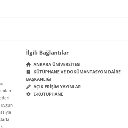
Bloklar
İlgili Bağlantılar 'yı atla
İlgili Bağlantılar
ANKARA ÜNIVERSITESI
KÜTÜPHANE VE DOKÜMANTASYON DAIRE
BAŞKANLIĞI
hut
AÇIK ERIŞIM YAYINLAR
anılan
E-KÜTÜPHANE
etleri
a uygun
asıyla
çlarla
ak