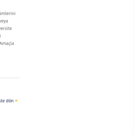
ümlerini
veya
ersite
i
 Amaçla
ste dön