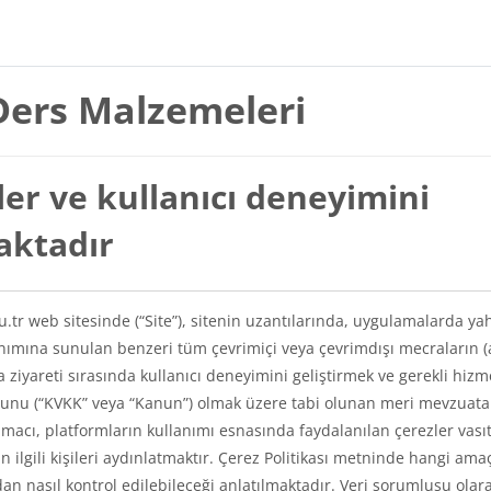
Ders Malzemeleri
er ve kullanıcı deneyimini
maktadır
du.tr web sitesinde (“Site”), sitenin uzantılarında, uygulamalarda ya
lanımına sunulan benzeri tüm çevrimiçi veya çevrimdışı mecraların (
a ziyareti sırasında kullanıcı deneyimini geliştirmek ve gerekli hizm
Kanunu (“KVKK” veya “Kanun”) olmak üzere tabi olunan meri mevzuat
amacı, platformların kullanımı esnasında faydalanılan çerezler vasıt
kin ilgili kişileri aydınlatmaktır. Çerez Politikası metninde hangi ama
ından nasıl kontrol edilebileceği anlatılmaktadır. Veri sorumlusu olar