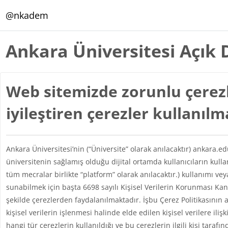
Ana içeriğe git
@nkadem
Ankara Üniversitesi Açık 
Web sitemizde zorunlu çerezl
iyileştiren çerezler kullanıl
Ankara Üniversitesi’nin (“Üniversite” olarak anılacaktır) ankara.e
üniversitenin sağlamış olduğu dijital ortamda kullanıcıların kul
tüm mecralar birlikte “platform” olarak anılacaktır.) kullanımı vey
sunabilmek için başta 6698 sayılı Kişisel Verilerin Korunması 
şekilde çerezlerden faydalanılmaktadır. İşbu Çerez Politikasının 
kişisel verilerin işlenmesi halinde elde edilen kişisel verilere iliş
hangi tür çerezlerin kullanıldığı ve bu çerezlerin ilgili kişi taraf