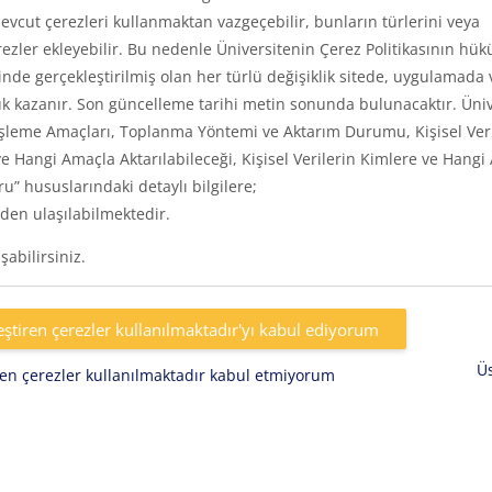
vcut çerezleri kullanmaktan vazgeçebilir, bunların türlerini veya
rezler ekleyebilir. Bu nedenle Üniversitenin Çerez Politikasının hük
inde gerçekleştirilmiş olan her türlü değişiklik sitede, uygulamada 
k kazanır. Son güncelleme tarihi metin sonunda bulunacaktır. Üniv
eri, İşleme Amaçları, Toplanma Yöntemi ve Aktarım Durumu, Kişisel Ver
e Hangi Amaçla Aktarılabileceği, Kişisel Verilerin Kimlere ve Hangi
uru” hususlarındaki detaylı bilgilere;
den ulaşılabilmektedir.
abilirsiniz.
eştiren çerezler kullanılmaktadır'yı kabul ediyorum
Ü
iren çerezler kullanılmaktadır kabul etmiyorum