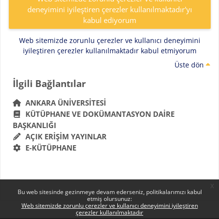
deneyimini iyileştiren çerezler kullanılmaktadır'yı
kabul ediyorum
Web sitemizde zorunlu çerezler ve kullanıcı deneyimini
iyileştiren çerezler kullanılmaktadır kabul etmiyorum
Üste dön
Bloklar
İlgili Bağlantılar 'yı atla
İlgili Bağlantılar
ANKARA ÜNIVERSITESI
KÜTÜPHANE VE DOKÜMANTASYON DAIRE
BAŞKANLIĞI
AÇIK ERIŞIM YAYINLAR
E-KÜTÜPHANE
x
Bu web sitesinde gezinmeye devam ederseniz, politikalarımızı kabul
etmiş olursunuz:
Web sitemizde zorunlu çerezler ve kullanıcı deneyimini iyileştiren
çerezler kullanılmaktadır