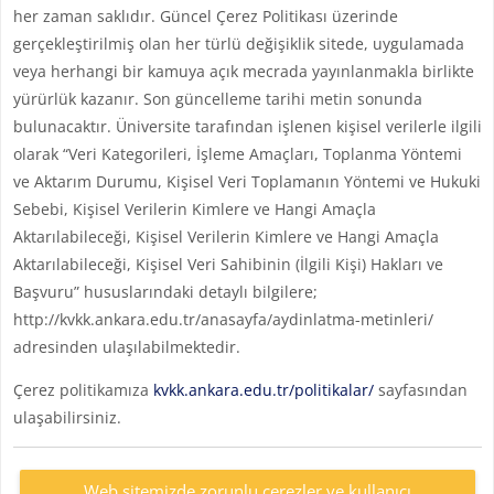
her zaman saklıdır. Güncel Çerez Politikası üzerinde
gerçekleştirilmiş olan her türlü değişiklik sitede, uygulamada
veya herhangi bir kamuya açık mecrada yayınlanmakla birlikte
yürürlük kazanır. Son güncelleme tarihi metin sonunda
bulunacaktır. Üniversite tarafından işlenen kişisel verilerle ilgili
olarak “Veri Kategorileri, İşleme Amaçları, Toplanma Yöntemi
ve Aktarım Durumu, Kişisel Veri Toplamanın Yöntemi ve Hukuki
Sebebi, Kişisel Verilerin Kimlere ve Hangi Amaçla
Aktarılabileceği, Kişisel Verilerin Kimlere ve Hangi Amaçla
Aktarılabileceği, Kişisel Veri Sahibinin (İlgili Kişi) Hakları ve
Başvuru” hususlarındaki detaylı bilgilere;
http://kvkk.ankara.edu.tr/anasayfa/aydinlatma-metinleri/
adresinden ulaşılabilmektedir.
Çerez politikamıza
kvkk.ankara.edu.tr/politikalar/
sayfasından
ulaşabilirsiniz.
Web sitemizde zorunlu çerezler ve kullanıcı