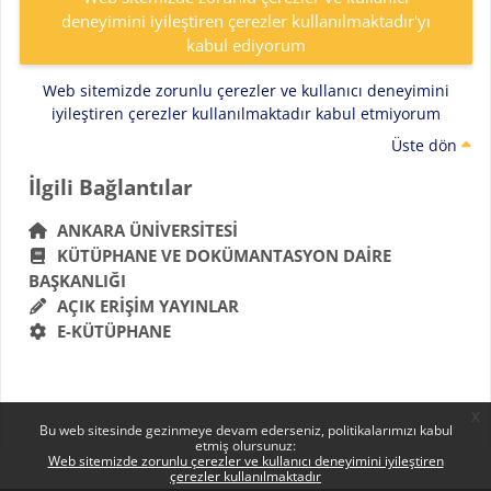
deneyimini iyileştiren çerezler kullanılmaktadır'yı
kabul ediyorum
Web sitemizde zorunlu çerezler ve kullanıcı deneyimini
iyileştiren çerezler kullanılmaktadır kabul etmiyorum
Üste dön
Bloklar
İlgili Bağlantılar 'yı atla
İlgili Bağlantılar
ANKARA ÜNIVERSITESI
KÜTÜPHANE VE DOKÜMANTASYON DAIRE
BAŞKANLIĞI
AÇIK ERIŞIM YAYINLAR
E-KÜTÜPHANE
x
Bu web sitesinde gezinmeye devam ederseniz, politikalarımızı kabul
etmiş olursunuz:
Web sitemizde zorunlu çerezler ve kullanıcı deneyimini iyileştiren
çerezler kullanılmaktadır