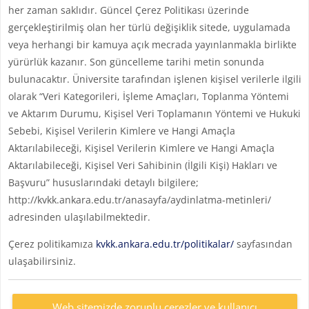
her zaman saklıdır. Güncel Çerez Politikası üzerinde
gerçekleştirilmiş olan her türlü değişiklik sitede, uygulamada
veya herhangi bir kamuya açık mecrada yayınlanmakla birlikte
yürürlük kazanır. Son güncelleme tarihi metin sonunda
bulunacaktır. Üniversite tarafından işlenen kişisel verilerle ilgili
olarak “Veri Kategorileri, İşleme Amaçları, Toplanma Yöntemi
ve Aktarım Durumu, Kişisel Veri Toplamanın Yöntemi ve Hukuki
Sebebi, Kişisel Verilerin Kimlere ve Hangi Amaçla
Aktarılabileceği, Kişisel Verilerin Kimlere ve Hangi Amaçla
Aktarılabileceği, Kişisel Veri Sahibinin (İlgili Kişi) Hakları ve
Başvuru” hususlarındaki detaylı bilgilere;
http://kvkk.ankara.edu.tr/anasayfa/aydinlatma-metinleri/
adresinden ulaşılabilmektedir.
Çerez politikamıza
kvkk.ankara.edu.tr/politikalar/
sayfasından
ulaşabilirsiniz.
Web sitemizde zorunlu çerezler ve kullanıcı