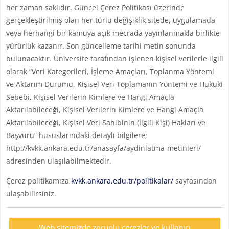
her zaman saklıdır. Güncel Çerez Politikası üzerinde
gerçekleştirilmiş olan her türlü değişiklik sitede, uygulamada
veya herhangi bir kamuya açık mecrada yayınlanmakla birlikte
yürürlük kazanır. Son güncelleme tarihi metin sonunda
bulunacaktır. Üniversite tarafından işlenen kişisel verilerle ilgili
olarak “Veri Kategorileri, İşleme Amaçları, Toplanma Yöntemi
ve Aktarım Durumu, Kişisel Veri Toplamanın Yöntemi ve Hukuki
Sebebi, Kişisel Verilerin Kimlere ve Hangi Amaçla
Aktarılabileceği, Kişisel Verilerin Kimlere ve Hangi Amaçla
Aktarılabileceği, Kişisel Veri Sahibinin (İlgili Kişi) Hakları ve
Başvuru” hususlarındaki detaylı bilgilere;
http://kvkk.ankara.edu.tr/anasayfa/aydinlatma-metinleri/
adresinden ulaşılabilmektedir.
Çerez politikamıza
kvkk.ankara.edu.tr/politikalar/
sayfasından
ulaşabilirsiniz.
Web sitemizde zorunlu çerezler ve kullanıcı