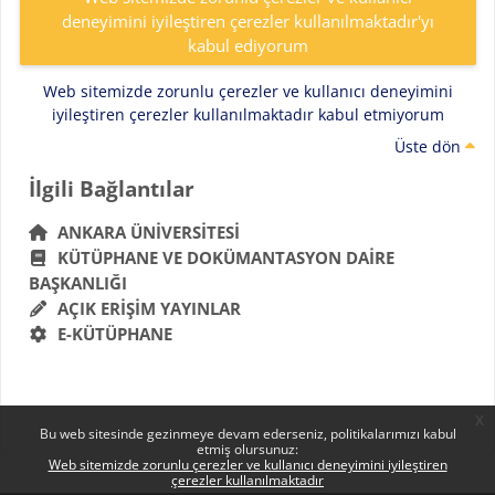
deneyimini iyileştiren çerezler kullanılmaktadır'yı
kabul ediyorum
Web sitemizde zorunlu çerezler ve kullanıcı deneyimini
iyileştiren çerezler kullanılmaktadır kabul etmiyorum
Üste dön
Bloklar
İlgili Bağlantılar 'yı atla
İlgili Bağlantılar
ANKARA ÜNIVERSITESI
KÜTÜPHANE VE DOKÜMANTASYON DAIRE
BAŞKANLIĞI
AÇIK ERIŞIM YAYINLAR
E-KÜTÜPHANE
x
Bu web sitesinde gezinmeye devam ederseniz, politikalarımızı kabul
etmiş olursunuz:
Web sitemizde zorunlu çerezler ve kullanıcı deneyimini iyileştiren
çerezler kullanılmaktadır