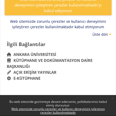
deneyimini iyileştiren çerezler kullanılmaktadır'yı
kabul ediyorum
Web sitemizde zorunlu çerezler ve kullanıcı deneyimini
iyileştiren çerezler kullanılmaktadır kabul etmiyorum
Üste dön
Bloklar
İlgili Bağlantılar 'yı atla
İlgili Bağlantılar
ANKARA ÜNIVERSITESI
KÜTÜPHANE VE DOKÜMANTASYON DAIRE
BAŞKANLIĞI
AÇIK ERIŞIM YAYINLAR
E-KÜTÜPHANE
x
Bu web sitesinde gezinmeye devam ederseniz, politikalarımızı kabul
etmiş olursunuz:
Web sitemizde zorunlu çerezler ve kullanıcı deneyimini iyileştiren
çerezler kullanılmaktadır