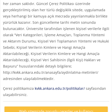
her zaman saklıdır. Güncel Çerez Politikası üzerinde
gerçekleştirilmiş olan her türlü değişiklik sitede, uygulamada
veya herhangi bir kamuya açık mecrada yayınlanmakla birlikte
yürürlük kazanır. Son güncelleme tarihi metin sonunda
bulunacaktır. Üniversite tarafından işlenen kişisel verilerle ilgili
olarak “Veri Kategorileri, İşleme Amaçları, Toplanma Yöntemi
ve Aktarım Durumu, Kişisel Veri Toplamanın Yöntemi ve Hukuki
Sebebi, Kişisel Verilerin Kimlere ve Hangi Amaçla
Aktarılabileceği, Kişisel Verilerin Kimlere ve Hangi Amaçla
Aktarılabileceği, Kişisel Veri Sahibinin (İlgili Kişi) Hakları ve
Başvuru” hususlarındaki detaylı bilgilere;
http://kvkk.ankara.edu.tr/anasayfa/aydinlatma-metinleri/
adresinden ulaşılabilmektedir.
Çerez politikamıza
kvkk.ankara.edu.tr/politikalar/
sayfasından
ulaşabilirsiniz.
Web sitemizde zorunlu çerezler ve kullanıcı