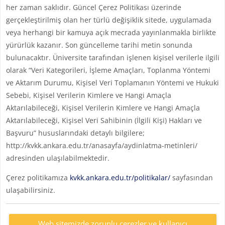
her zaman saklıdır. Güncel Çerez Politikası üzerinde
gerçekleştirilmiş olan her türlü değişiklik sitede, uygulamada
veya herhangi bir kamuya açık mecrada yayınlanmakla birlikte
yürürlük kazanır. Son güncelleme tarihi metin sonunda
bulunacaktır. Üniversite tarafından işlenen kişisel verilerle ilgili
olarak “Veri Kategorileri, İşleme Amaçları, Toplanma Yöntemi
ve Aktarım Durumu, Kişisel Veri Toplamanın Yöntemi ve Hukuki
Sebebi, Kişisel Verilerin Kimlere ve Hangi Amaçla
Aktarılabileceği, Kişisel Verilerin Kimlere ve Hangi Amaçla
Aktarılabileceği, Kişisel Veri Sahibinin (İlgili Kişi) Hakları ve
Başvuru” hususlarındaki detaylı bilgilere;
http://kvkk.ankara.edu.tr/anasayfa/aydinlatma-metinleri/
adresinden ulaşılabilmektedir.
Çerez politikamıza
kvkk.ankara.edu.tr/politikalar/
sayfasından
ulaşabilirsiniz.
Web sitemizde zorunlu çerezler ve kullanıcı