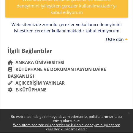
deneyimini iyileştiren çerezler kullanılmaktadır'yı
kabul ediyorum
Web sitemizde zorunlu çerezler ve kullanıcı deneyimini
iyileştiren çerezler kullanılmaktadır kabul etmiyorum
Üste dön
Bloklar
İlgili Bağlantılar 'yı atla
İlgili Bağlantılar
ANKARA ÜNIVERSITESI
KÜTÜPHANE VE DOKÜMANTASYON DAIRE
BAŞKANLIĞI
AÇIK ERIŞIM YAYINLAR
E-KÜTÜPHANE
x
Bu web sitesinde gezinmeye devam ederseniz, politikalarımızı kabul
etmiş olursunuz:
Web sitemizde zorunlu çerezler ve kullanıcı deneyimini iyileştiren
çerezler kullanılmaktadır