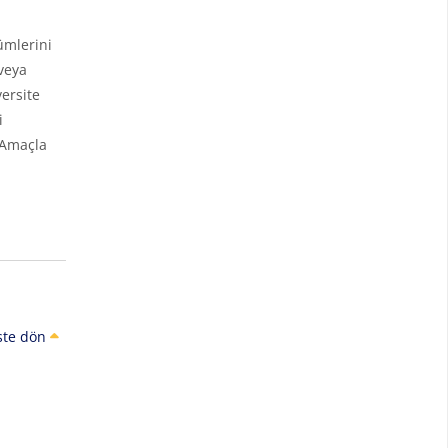
ümlerini
veya
ersite
i
 Amaçla
ste dön