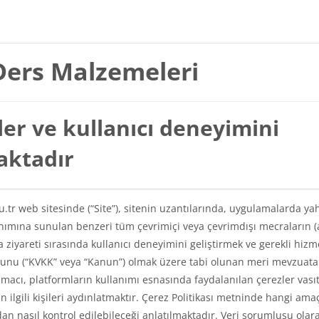
Ders Malzemeleri
er ve kullanıcı deneyimini
maktadır
du.tr web sitesinde (“Site”), sitenin uzantılarında, uygulamalarda ya
lanımına sunulan benzeri tüm çevrimiçi veya çevrimdışı mecraların (
a ziyareti sırasında kullanıcı deneyimini geliştirmek ve gerekli hizm
Kanunu (“KVKK” veya “Kanun”) olmak üzere tabi olunan meri mevzuat
amacı, platformların kullanımı esnasında faydalanılan çerezler vasıt
kin ilgili kişileri aydınlatmaktır. Çerez Politikası metninde hangi ama
ından nasıl kontrol edilebileceği anlatılmaktadır. Veri sorumlusu olar