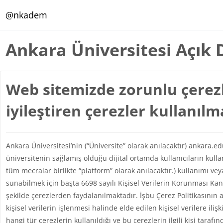
Ana içeriğe git
@nkadem
Ankara Üniversitesi Açık 
Web sitemizde zorunlu çerezl
iyileştiren çerezler kullanıl
Ankara Üniversitesi’nin (“Üniversite” olarak anılacaktır) ankara.e
üniversitenin sağlamış olduğu dijital ortamda kullanıcıların kul
tüm mecralar birlikte “platform” olarak anılacaktır.) kullanımı vey
sunabilmek için başta 6698 sayılı Kişisel Verilerin Korunması 
şekilde çerezlerden faydalanılmaktadır. İşbu Çerez Politikasının 
kişisel verilerin işlenmesi halinde elde edilen kişisel verilere iliş
hangi tür çerezlerin kullanıldığı ve bu çerezlerin ilgili kişi taraf