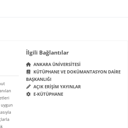
Bloklar
İlgili Bağlantılar 'yı atla
İlgili Bağlantılar
ANKARA ÜNIVERSITESI
KÜTÜPHANE VE DOKÜMANTASYON DAIRE
BAŞKANLIĞI
hut
AÇIK ERIŞIM YAYINLAR
anılan
E-KÜTÜPHANE
etleri
a uygun
asıyla
çlarla
ak