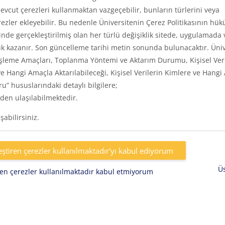
vcut çerezleri kullanmaktan vazgeçebilir, bunların türlerini veya
rezler ekleyebilir. Bu nedenle Üniversitenin Çerez Politikasının hük
inde gerçekleştirilmiş olan her türlü değişiklik sitede, uygulamada 
k kazanır. Son güncelleme tarihi metin sonunda bulunacaktır. Üniv
eri, İşleme Amaçları, Toplanma Yöntemi ve Aktarım Durumu, Kişisel Ver
e Hangi Amaçla Aktarılabileceği, Kişisel Verilerin Kimlere ve Hangi
uru” hususlarındaki detaylı bilgilere;
den ulaşılabilmektedir.
abilirsiniz.
eştiren çerezler kullanılmaktadır'yı kabul ediyorum
Ü
iren çerezler kullanılmaktadır kabul etmiyorum