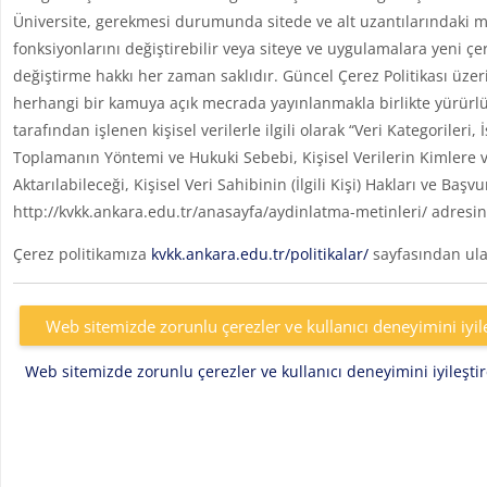
Üniversite, gerekmesi durumunda sitede ve alt uzantılarındaki me
fonksiyonlarını değiştirebilir veya siteye ve uygulamalara yeni çe
değiştirme hakkı her zaman saklıdır. Güncel Çerez Politikası üzer
herhangi bir kamuya açık mecrada yayınlanmakla birlikte yürürlü
tarafından işlenen kişisel verilerle ilgili olarak “Veri Kategoril
Toplamanın Yöntemi ve Hukuki Sebebi, Kişisel Verilerin Kimlere v
Aktarılabileceği, Kişisel Veri Sahibinin (İlgili Kişi) Hakları ve Başv
http://kvkk.ankara.edu.tr/anasayfa/aydinlatma-metinleri/ adresin
Çerez politikamıza
kvkk.ankara.edu.tr/politikalar/
sayfasından ulaş
Web sitemizde zorunlu çerezler ve kullanıcı deneyimini iyil
Web sitemizde zorunlu çerezler ve kullanıcı deneyimini iyileşt