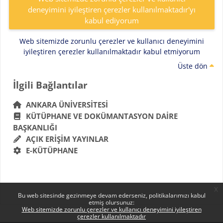
deneyimini iyileştiren çerezler kullanılmaktadır'yı
kabul ediyorum
Web sitemizde zorunlu çerezler ve kullanıcı deneyimini
iyileştiren çerezler kullanılmaktadır kabul etmiyorum
Üste dön
Bloklar
İlgili Bağlantılar 'yı atla
İlgili Bağlantılar
ANKARA ÜNIVERSITESI
KÜTÜPHANE VE DOKÜMANTASYON DAIRE
BAŞKANLIĞI
AÇIK ERIŞIM YAYINLAR
E-KÜTÜPHANE
x
Bu web sitesinde gezinmeye devam ederseniz, politikalarımızı kabul
etmiş olursunuz:
Web sitemizde zorunlu çerezler ve kullanıcı deneyimini iyileştiren
çerezler kullanılmaktadır