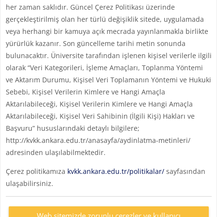
her zaman saklıdır. Güncel Çerez Politikası üzerinde
gerçekleştirilmiş olan her türlü değişiklik sitede, uygulamada
veya herhangi bir kamuya açık mecrada yayınlanmakla birlikte
yürürlük kazanır. Son güncelleme tarihi metin sonunda
bulunacaktır. Üniversite tarafından işlenen kişisel verilerle ilgili
olarak “Veri Kategorileri, İşleme Amaçları, Toplanma Yöntemi
ve Aktarım Durumu, Kişisel Veri Toplamanın Yöntemi ve Hukuki
Sebebi, Kişisel Verilerin Kimlere ve Hangi Amaçla
Aktarılabileceği, Kişisel Verilerin Kimlere ve Hangi Amaçla
Aktarılabileceği, Kişisel Veri Sahibinin (İlgili Kişi) Hakları ve
Başvuru” hususlarındaki detaylı bilgilere;
http://kvkk.ankara.edu.tr/anasayfa/aydinlatma-metinleri/
adresinden ulaşılabilmektedir.
Çerez politikamıza
kvkk.ankara.edu.tr/politikalar/
sayfasından
ulaşabilirsiniz.
Web sitemizde zorunlu çerezler ve kullanıcı