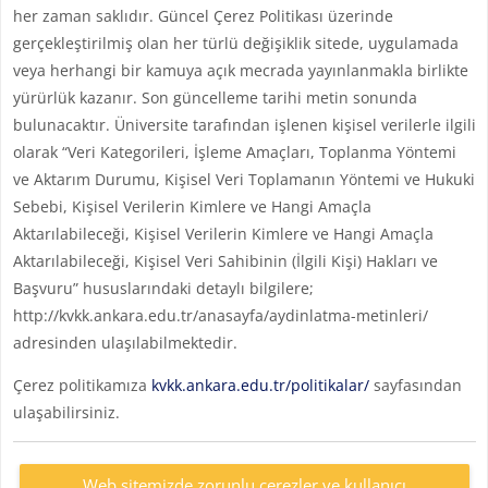
her zaman saklıdır. Güncel Çerez Politikası üzerinde
gerçekleştirilmiş olan her türlü değişiklik sitede, uygulamada
veya herhangi bir kamuya açık mecrada yayınlanmakla birlikte
yürürlük kazanır. Son güncelleme tarihi metin sonunda
bulunacaktır. Üniversite tarafından işlenen kişisel verilerle ilgili
olarak “Veri Kategorileri, İşleme Amaçları, Toplanma Yöntemi
ve Aktarım Durumu, Kişisel Veri Toplamanın Yöntemi ve Hukuki
Sebebi, Kişisel Verilerin Kimlere ve Hangi Amaçla
Aktarılabileceği, Kişisel Verilerin Kimlere ve Hangi Amaçla
Aktarılabileceği, Kişisel Veri Sahibinin (İlgili Kişi) Hakları ve
Başvuru” hususlarındaki detaylı bilgilere;
http://kvkk.ankara.edu.tr/anasayfa/aydinlatma-metinleri/
adresinden ulaşılabilmektedir.
Çerez politikamıza
kvkk.ankara.edu.tr/politikalar/
sayfasından
ulaşabilirsiniz.
Web sitemizde zorunlu çerezler ve kullanıcı