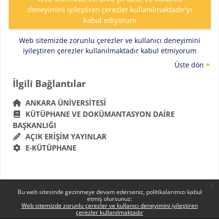
deneyimini iyileştiren çerezler kullanılmaktadır'yı
kabul ediyorum
Web sitemizde zorunlu çerezler ve kullanıcı deneyimini
iyileştiren çerezler kullanılmaktadır kabul etmiyorum
Üste dön
Bloklar
İlgili Bağlantılar 'yı atla
İlgili Bağlantılar
ANKARA ÜNIVERSITESI
KÜTÜPHANE VE DOKÜMANTASYON DAIRE
BAŞKANLIĞI
AÇIK ERIŞIM YAYINLAR
E-KÜTÜPHANE
x
Bu web sitesinde gezinmeye devam ederseniz, politikalarımızı kabul
etmiş olursunuz:
Web sitemizde zorunlu çerezler ve kullanıcı deneyimini iyileştiren
çerezler kullanılmaktadır