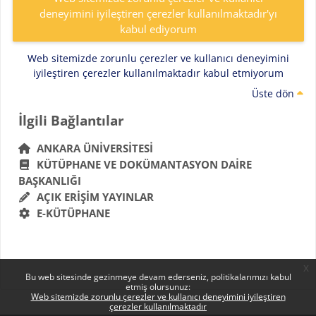
deneyimini iyileştiren çerezler kullanılmaktadır'yı
kabul ediyorum
Web sitemizde zorunlu çerezler ve kullanıcı deneyimini
iyileştiren çerezler kullanılmaktadır kabul etmiyorum
Üste dön
Bloklar
İlgili Bağlantılar 'yı atla
İlgili Bağlantılar
ANKARA ÜNIVERSITESI
KÜTÜPHANE VE DOKÜMANTASYON DAIRE
BAŞKANLIĞI
AÇIK ERIŞIM YAYINLAR
E-KÜTÜPHANE
x
Bu web sitesinde gezinmeye devam ederseniz, politikalarımızı kabul
etmiş olursunuz:
Web sitemizde zorunlu çerezler ve kullanıcı deneyimini iyileştiren
çerezler kullanılmaktadır