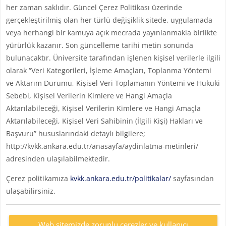
her zaman saklıdır. Güncel Çerez Politikası üzerinde
gerçekleştirilmiş olan her türlü değişiklik sitede, uygulamada
veya herhangi bir kamuya açık mecrada yayınlanmakla birlikte
yürürlük kazanır. Son güncelleme tarihi metin sonunda
bulunacaktır. Üniversite tarafından işlenen kişisel verilerle ilgili
olarak “Veri Kategorileri, İşleme Amaçları, Toplanma Yöntemi
ve Aktarım Durumu, Kişisel Veri Toplamanın Yöntemi ve Hukuki
Sebebi, Kişisel Verilerin Kimlere ve Hangi Amaçla
Aktarılabileceği, Kişisel Verilerin Kimlere ve Hangi Amaçla
Aktarılabileceği, Kişisel Veri Sahibinin (İlgili Kişi) Hakları ve
Başvuru” hususlarındaki detaylı bilgilere;
http://kvkk.ankara.edu.tr/anasayfa/aydinlatma-metinleri/
adresinden ulaşılabilmektedir.
Çerez politikamıza
kvkk.ankara.edu.tr/politikalar/
sayfasından
ulaşabilirsiniz.
Web sitemizde zorunlu çerezler ve kullanıcı