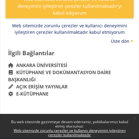
deneyimini iyileştiren çerezler kullanılmaktadır'yı
kabul ediyorum
Web sitemizde zorunlu çerezler ve kullanıcı deneyimini
iyileştiren çerezler kullanılmaktadır kabul etmiyorum
Üste dön
Bloklar
İlgili Bağlantılar 'yı atla
İlgili Bağlantılar
ANKARA ÜNIVERSITESI
KÜTÜPHANE VE DOKÜMANTASYON DAIRE
BAŞKANLIĞI
AÇIK ERIŞIM YAYINLAR
E-KÜTÜPHANE
x
Bu web sitesinde gezinmeye devam ederseniz, politikalarımızı kabul
etmiş olursunuz:
Web sitemizde zorunlu çerezler ve kullanıcı deneyimini iyileştiren
çerezler kullanılmaktadır