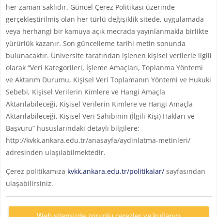
her zaman saklıdır. Güncel Çerez Politikası üzerinde
gerçekleştirilmiş olan her türlü değişiklik sitede, uygulamada
veya herhangi bir kamuya açık mecrada yayınlanmakla birlikte
yürürlük kazanır. Son güncelleme tarihi metin sonunda
bulunacaktır. Üniversite tarafından işlenen kişisel verilerle ilgili
olarak “Veri Kategorileri, İşleme Amaçları, Toplanma Yöntemi
ve Aktarım Durumu, Kişisel Veri Toplamanın Yöntemi ve Hukuki
Sebebi, Kişisel Verilerin Kimlere ve Hangi Amaçla
Aktarılabileceği, Kişisel Verilerin Kimlere ve Hangi Amaçla
Aktarılabileceği, Kişisel Veri Sahibinin (İlgili Kişi) Hakları ve
Başvuru” hususlarındaki detaylı bilgilere;
http://kvkk.ankara.edu.tr/anasayfa/aydinlatma-metinleri/
adresinden ulaşılabilmektedir.
Çerez politikamıza
kvkk.ankara.edu.tr/politikalar/
sayfasından
ulaşabilirsiniz.
Web sitemizde zorunlu çerezler ve kullanıcı