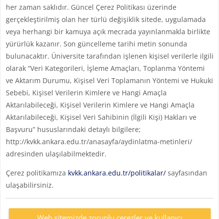
her zaman saklıdır. Güncel Çerez Politikası üzerinde
gerçekleştirilmiş olan her türlü değişiklik sitede, uygulamada
veya herhangi bir kamuya açık mecrada yayınlanmakla birlikte
yürürlük kazanır. Son güncelleme tarihi metin sonunda
bulunacaktır. Üniversite tarafından işlenen kişisel verilerle ilgili
olarak “Veri Kategorileri, İşleme Amaçları, Toplanma Yöntemi
ve Aktarım Durumu, Kişisel Veri Toplamanın Yöntemi ve Hukuki
Sebebi, Kişisel Verilerin Kimlere ve Hangi Amaçla
Aktarılabileceği, Kişisel Verilerin Kimlere ve Hangi Amaçla
Aktarılabileceği, Kişisel Veri Sahibinin (İlgili Kişi) Hakları ve
Başvuru” hususlarındaki detaylı bilgilere;
http://kvkk.ankara.edu.tr/anasayfa/aydinlatma-metinleri/
adresinden ulaşılabilmektedir.
Çerez politikamıza
kvkk.ankara.edu.tr/politikalar/
sayfasından
ulaşabilirsiniz.
Web sitemizde zorunlu çerezler ve kullanıcı