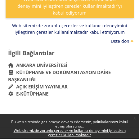
deneyimini iyileştiren çerezler kullanılmaktadır'yı
kabul ediyorum
Web sitemizde zorunlu çerezler ve kullanıcı deneyimini
iyileştiren çerezler kullanılmaktadır kabul etmiyorum
Üste dön
Bloklar
İlgili Bağlantılar 'yı atla
İlgili Bağlantılar
ANKARA ÜNIVERSITESI
KÜTÜPHANE VE DOKÜMANTASYON DAIRE
BAŞKANLIĞI
AÇIK ERIŞIM YAYINLAR
E-KÜTÜPHANE
x
Bu web sitesinde gezinmeye devam ederseniz, politikalarımızı kabul
etmiş olursunuz:
Web sitemizde zorunlu çerezler ve kullanıcı deneyimini iyileştiren
çerezler kullanılmaktadır