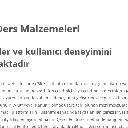
Ders Malzemeleri
er ve kullanıcı deneyimini
maktadır
du.tr web sitesinde (“Site”), sitenin uzantılarında, uygulamalarda ya
lanımına sunulan benzeri tüm çevrimiçi veya çevrimdışı mecraların (
a ziyareti sırasında kullanıcı deneyimini geliştirmek ve gerekli hizm
Kanunu (“KVKK” veya “Kanun”) olmak üzere tabi olunan meri mevzuat
amacı, platformların kullanımı esnasında faydalanılan çerezler vasıt
kin ilgili kişileri aydınlatmaktır. Çerez Politikası metninde hangi ama
ından nasıl kontrol edilebileceği anlatılmaktadır. Veri sorumlusu olar