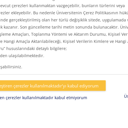
vcut çerezleri kullanmaktan vazgeçebilir, bunların türlerini veya
rezler ekleyebilir. Bu nedenle Üniversitenin Çerez Politikasının hük
inde gerçekleştirilmiş olan her türlü değişiklik sitede, uygulamada 
k kazanır. Son güncelleme tarihi metin sonunda bulunacaktır. Üniv
eri, İşleme Amaçları, Toplanma Yöntemi ve Aktarım Durumu, Kişisel Ver
e Hangi Amaçla Aktarılabileceği, Kişisel Verilerin Kimlere ve Hangi
uru” hususlarındaki detaylı bilgilere;
den ulaşılabilmektedir.
abilirsiniz.
eştiren çerezler kullanılmaktadır'yı kabul ediyorum
Ü
iren çerezler kullanılmaktadır kabul etmiyorum