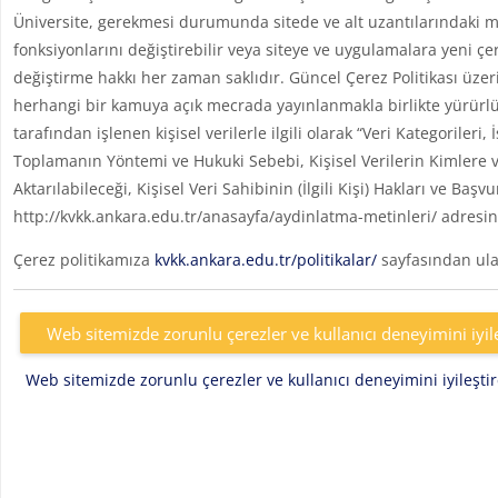
Üniversite, gerekmesi durumunda sitede ve alt uzantılarındaki me
fonksiyonlarını değiştirebilir veya siteye ve uygulamalara yeni çe
değiştirme hakkı her zaman saklıdır. Güncel Çerez Politikası üzer
herhangi bir kamuya açık mecrada yayınlanmakla birlikte yürürlü
tarafından işlenen kişisel verilerle ilgili olarak “Veri Kategoril
Toplamanın Yöntemi ve Hukuki Sebebi, Kişisel Verilerin Kimlere v
Aktarılabileceği, Kişisel Veri Sahibinin (İlgili Kişi) Hakları ve Başv
http://kvkk.ankara.edu.tr/anasayfa/aydinlatma-metinleri/ adresin
Çerez politikamıza
kvkk.ankara.edu.tr/politikalar/
sayfasından ulaş
Web sitemizde zorunlu çerezler ve kullanıcı deneyimini iyil
Web sitemizde zorunlu çerezler ve kullanıcı deneyimini iyileşt