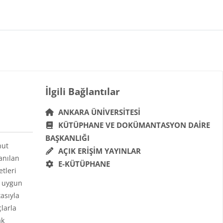
Bloklar
İlgili Bağlantılar 'yı atla
İlgili Bağlantılar
ANKARA ÜNIVERSITESI
KÜTÜPHANE VE DOKÜMANTASYON DAIRE
BAŞKANLIĞI
hut
AÇIK ERIŞIM YAYINLAR
anılan
E-KÜTÜPHANE
etleri
a uygun
asıyla
çlarla
ak