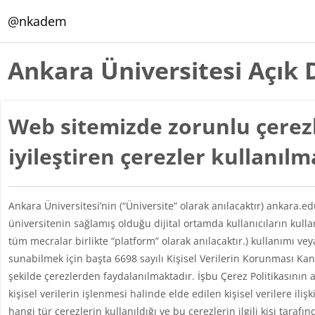
Ana içeriğe git
@nkadem
Ankara Üniversitesi Açık 
Web sitemizde zorunlu çerezl
iyileştiren çerezler kullanıl
Ankara Üniversitesi’nin (“Üniversite” olarak anılacaktır) ankara.e
üniversitenin sağlamış olduğu dijital ortamda kullanıcıların kul
tüm mecralar birlikte “platform” olarak anılacaktır.) kullanımı vey
sunabilmek için başta 6698 sayılı Kişisel Verilerin Korunması 
şekilde çerezlerden faydalanılmaktadır. İşbu Çerez Politikasının 
kişisel verilerin işlenmesi halinde elde edilen kişisel verilere iliş
hangi tür çerezlerin kullanıldığı ve bu çerezlerin ilgili kişi taraf