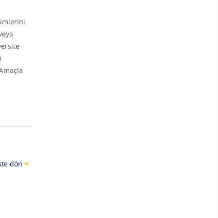
ümlerini
veya
ersite
i
 Amaçla
ste dön