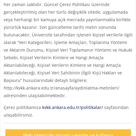
her zaman saklıdır. Güncel Çerez Politikası üzerinde
gerçekleştirilmiş olan her türlü değişiklik sitede, uygulamada
veya herhangi bir kamuya açık mecrada yayınlanmakla birlikte
yürürlük kazanır. Son güncelleme tarihi metin sonunda
bulunacaktır. Üniversite tarafından işlenen kişisel verilerle ilgili
olarak “Veri Kategorileri, İşleme Amaçları, Toplanma Yöntemi
ve Aktarım Durumu, Kişisel Veri Toplamanın Yöntemi ve Hukuki
Sebebi, Kişisel Verilerin Kimlere ve Hangi Amaçla
Aktarılabileceği, Kişisel Verilerin Kimlere ve Hangi Amaçla
Aktarılabileceği, Kişisel Veri Sahibinin (İlgili Kişi) Hakları ve
Başvuru” hususlarındaki detaylı bilgilere;
http://kvkk.ankara.edu.tr/anasayfa/aydinlatma-metinleri/
adresinden ulaşılabilmektedir.
Çerez politikamıza
kvkk.ankara.edu.tr/politikalar/
sayfasından
ulaşabilirsiniz.
Web sitemizde zorunlu çerezler ve kullanıcı