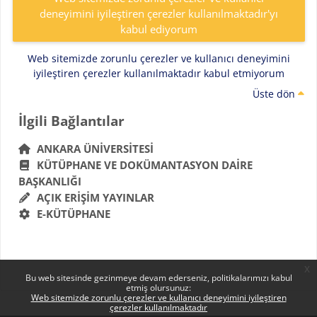
deneyimini iyileştiren çerezler kullanılmaktadır'yı
kabul ediyorum
Web sitemizde zorunlu çerezler ve kullanıcı deneyimini
iyileştiren çerezler kullanılmaktadır kabul etmiyorum
Üste dön
Bloklar
İlgili Bağlantılar 'yı atla
İlgili Bağlantılar
ANKARA ÜNIVERSITESI
KÜTÜPHANE VE DOKÜMANTASYON DAIRE
BAŞKANLIĞI
AÇIK ERIŞIM YAYINLAR
E-KÜTÜPHANE
x
Bu web sitesinde gezinmeye devam ederseniz, politikalarımızı kabul
etmiş olursunuz:
Web sitemizde zorunlu çerezler ve kullanıcı deneyimini iyileştiren
çerezler kullanılmaktadır