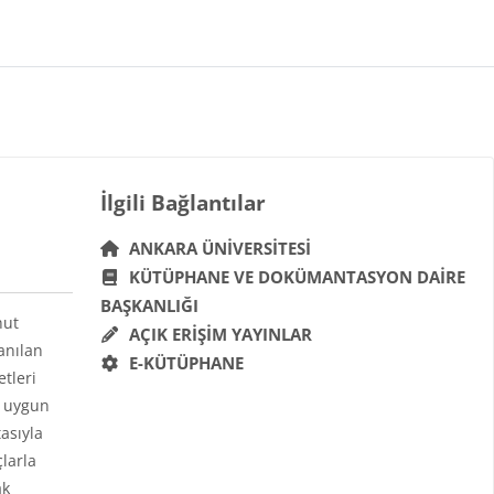
Bloklar
İlgili Bağlantılar 'yı atla
İlgili Bağlantılar
ANKARA ÜNIVERSITESI
KÜTÜPHANE VE DOKÜMANTASYON DAIRE
BAŞKANLIĞI
hut
AÇIK ERIŞIM YAYINLAR
anılan
E-KÜTÜPHANE
etleri
a uygun
asıyla
çlarla
ak