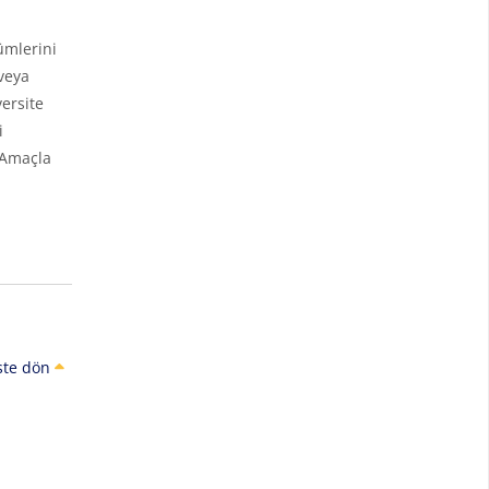
ümlerini
veya
ersite
i
 Amaçla
ste dön