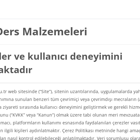
Ders Malzemeleri
er ve kullanıcı deneyimini
maktadır
du.tr web sitesinde (“Site”), sitenin uzantılarında, uygulamalarda ya
lanımına sunulan benzeri tüm çevrimiçi veya çevrimdışı mecraların (
a ziyareti sırasında kullanıcı deneyimini geliştirmek ve gerekli hizm
Kanunu (“KVKK” veya “Kanun”) olmak üzere tabi olunan meri mevzuat
amacı, platformların kullanımı esnasında faydalanılan çerezler vasıt
kin ilgili kişileri aydınlatmaktır. Çerez Politikası metninde hangi ama
ından nasıl kontrol edilebileceği anlatılmaktadır. Veri sorumlusu olar