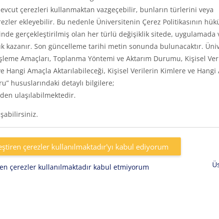
vcut çerezleri kullanmaktan vazgeçebilir, bunların türlerini veya
rezler ekleyebilir. Bu nedenle Üniversitenin Çerez Politikasının hük
inde gerçekleştirilmiş olan her türlü değişiklik sitede, uygulamada 
k kazanır. Son güncelleme tarihi metin sonunda bulunacaktır. Üniv
eri, İşleme Amaçları, Toplanma Yöntemi ve Aktarım Durumu, Kişisel Ver
e Hangi Amaçla Aktarılabileceği, Kişisel Verilerin Kimlere ve Hangi
uru” hususlarındaki detaylı bilgilere;
den ulaşılabilmektedir.
abilirsiniz.
eştiren çerezler kullanılmaktadır'yı kabul ediyorum
Ü
iren çerezler kullanılmaktadır kabul etmiyorum