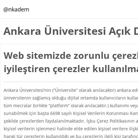
Ana içeriğe git
@nkadem
Ankara Üniversitesi Açık 
Web sitemizde zorunlu çerezl
iyileştiren çerezler kullanıl
Ankara Üniversitesi’nin (“Üniversite” olarak anılacaktır) ankara.e
üniversitenin sağlamış olduğu dijital ortamda kullanıcıların kul
tüm mecralar birlikte “platform” olarak anılacaktır.) kullanımı vey
sunabilmek için başta 6698 sayılı Kişisel Verilerin Korunması 
şekilde çerezlerden faydalanılmaktadır. İşbu Çerez Politikasının 
kişisel verilerin işlenmesi halinde elde edilen kişisel verilere iliş
hangi tür çerezlerin kullanıldığı ve bu çerezlerin ilgili kişi taraf