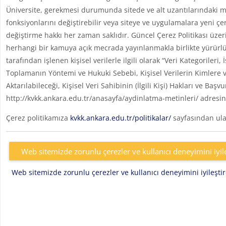
Üniversite, gerekmesi durumunda sitede ve alt uzantılarındaki me
fonksiyonlarını değiştirebilir veya siteye ve uygulamalara yeni çe
değiştirme hakkı her zaman saklıdır. Güncel Çerez Politikası üzer
herhangi bir kamuya açık mecrada yayınlanmakla birlikte yürürlü
tarafından işlenen kişisel verilerle ilgili olarak “Veri Kategoril
Toplamanın Yöntemi ve Hukuki Sebebi, Kişisel Verilerin Kimlere v
Aktarılabileceği, Kişisel Veri Sahibinin (İlgili Kişi) Hakları ve Başv
http://kvkk.ankara.edu.tr/anasayfa/aydinlatma-metinleri/ adresin
Çerez politikamıza
kvkk.ankara.edu.tr/politikalar/
sayfasından ulaş
Web sitemizde zorunlu çerezler ve kullanıcı deneyimini iyil
Web sitemizde zorunlu çerezler ve kullanıcı deneyimini iyileşt