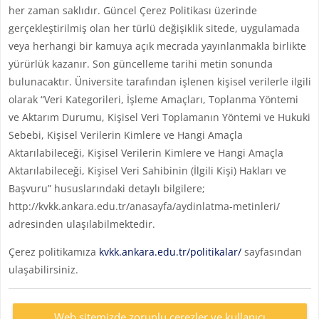
her zaman saklıdır. Güncel Çerez Politikası üzerinde
gerçekleştirilmiş olan her türlü değişiklik sitede, uygulamada
veya herhangi bir kamuya açık mecrada yayınlanmakla birlikte
yürürlük kazanır. Son güncelleme tarihi metin sonunda
bulunacaktır. Üniversite tarafından işlenen kişisel verilerle ilgili
olarak “Veri Kategorileri, İşleme Amaçları, Toplanma Yöntemi
ve Aktarım Durumu, Kişisel Veri Toplamanın Yöntemi ve Hukuki
Sebebi, Kişisel Verilerin Kimlere ve Hangi Amaçla
Aktarılabileceği, Kişisel Verilerin Kimlere ve Hangi Amaçla
Aktarılabileceği, Kişisel Veri Sahibinin (İlgili Kişi) Hakları ve
Başvuru” hususlarındaki detaylı bilgilere;
http://kvkk.ankara.edu.tr/anasayfa/aydinlatma-metinleri/
adresinden ulaşılabilmektedir.
Çerez politikamıza
kvkk.ankara.edu.tr/politikalar/
sayfasından
ulaşabilirsiniz.
Web sitemizde zorunlu çerezler ve kullanıcı