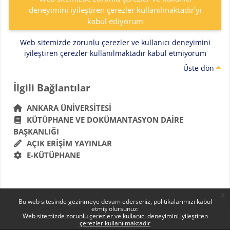
deneyimini iyileştiren çerezler kullanılmaktadır'yı
kabul ediyorum
Web sitemizde zorunlu çerezler ve kullanıcı deneyimini
iyileştiren çerezler kullanılmaktadır kabul etmiyorum
Üste dön
Bloklar
İlgili Bağlantılar 'yı atla
İlgili Bağlantılar
ANKARA ÜNIVERSITESI
KÜTÜPHANE VE DOKÜMANTASYON DAIRE
BAŞKANLIĞI
AÇIK ERIŞIM YAYINLAR
E-KÜTÜPHANE
x
Bu web sitesinde gezinmeye devam ederseniz, politikalarımızı kabul
etmiş olursunuz:
Web sitemizde zorunlu çerezler ve kullanıcı deneyimini iyileştiren
çerezler kullanılmaktadır