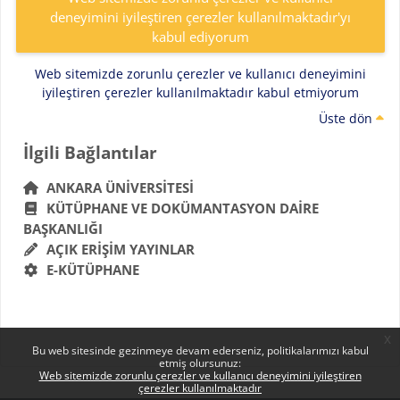
deneyimini iyileştiren çerezler kullanılmaktadır'yı
kabul ediyorum
Web sitemizde zorunlu çerezler ve kullanıcı deneyimini
iyileştiren çerezler kullanılmaktadır kabul etmiyorum
Üste dön
Bloklar
İlgili Bağlantılar 'yı atla
İlgili Bağlantılar
ANKARA ÜNIVERSITESI
KÜTÜPHANE VE DOKÜMANTASYON DAIRE
BAŞKANLIĞI
AÇIK ERIŞIM YAYINLAR
E-KÜTÜPHANE
x
Bu web sitesinde gezinmeye devam ederseniz, politikalarımızı kabul
etmiş olursunuz:
Web sitemizde zorunlu çerezler ve kullanıcı deneyimini iyileştiren
çerezler kullanılmaktadır