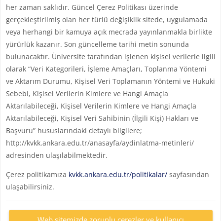
her zaman saklıdır. Güncel Çerez Politikası üzerinde
gerçekleştirilmiş olan her türlü değişiklik sitede, uygulamada
veya herhangi bir kamuya açık mecrada yayınlanmakla birlikte
yürürlük kazanır. Son güncelleme tarihi metin sonunda
bulunacaktır. Üniversite tarafından işlenen kişisel verilerle ilgili
olarak “Veri Kategorileri, İşleme Amaçları, Toplanma Yöntemi
ve Aktarım Durumu, Kişisel Veri Toplamanın Yöntemi ve Hukuki
Sebebi, Kişisel Verilerin Kimlere ve Hangi Amaçla
Aktarılabileceği, Kişisel Verilerin Kimlere ve Hangi Amaçla
Aktarılabileceği, Kişisel Veri Sahibinin (İlgili Kişi) Hakları ve
Başvuru” hususlarındaki detaylı bilgilere;
http://kvkk.ankara.edu.tr/anasayfa/aydinlatma-metinleri/
adresinden ulaşılabilmektedir.
Çerez politikamıza
kvkk.ankara.edu.tr/politikalar/
sayfasından
ulaşabilirsiniz.
Web sitemizde zorunlu çerezler ve kullanıcı