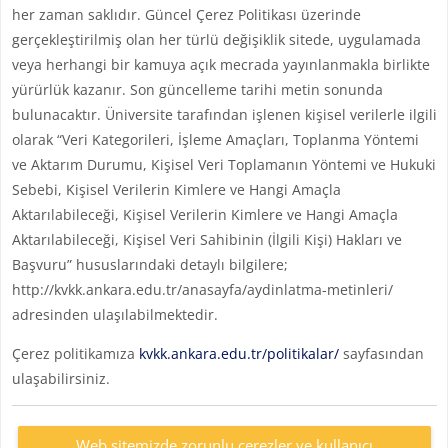
her zaman saklıdır. Güncel Çerez Politikası üzerinde
gerçekleştirilmiş olan her türlü değişiklik sitede, uygulamada
veya herhangi bir kamuya açık mecrada yayınlanmakla birlikte
yürürlük kazanır. Son güncelleme tarihi metin sonunda
bulunacaktır. Üniversite tarafından işlenen kişisel verilerle ilgili
olarak “Veri Kategorileri, İşleme Amaçları, Toplanma Yöntemi
ve Aktarım Durumu, Kişisel Veri Toplamanın Yöntemi ve Hukuki
Sebebi, Kişisel Verilerin Kimlere ve Hangi Amaçla
Aktarılabileceği, Kişisel Verilerin Kimlere ve Hangi Amaçla
Aktarılabileceği, Kişisel Veri Sahibinin (İlgili Kişi) Hakları ve
Başvuru” hususlarındaki detaylı bilgilere;
http://kvkk.ankara.edu.tr/anasayfa/aydinlatma-metinleri/
adresinden ulaşılabilmektedir.
Çerez politikamıza
kvkk.ankara.edu.tr/politikalar/
sayfasından
ulaşabilirsiniz.
Web sitemizde zorunlu çerezler ve kullanıcı