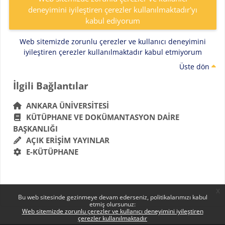
deneyimini iyileştiren çerezler kullanılmaktadır'yı
kabul ediyorum
Web sitemizde zorunlu çerezler ve kullanıcı deneyimini
iyileştiren çerezler kullanılmaktadır kabul etmiyorum
Üste dön
Bloklar
İlgili Bağlantılar 'yı atla
İlgili Bağlantılar
ANKARA ÜNIVERSITESI
KÜTÜPHANE VE DOKÜMANTASYON DAIRE
BAŞKANLIĞI
AÇIK ERIŞIM YAYINLAR
E-KÜTÜPHANE
x
Bu web sitesinde gezinmeye devam ederseniz, politikalarımızı kabul
etmiş olursunuz:
Web sitemizde zorunlu çerezler ve kullanıcı deneyimini iyileştiren
çerezler kullanılmaktadır