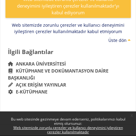
deneyimini iyileştiren çerezler kullanılmaktadır'yı
kabul ediyorum
Web sitemizde zorunlu çerezler ve kullanıcı deneyimini
iyileştiren çerezler kullanılmaktadır kabul etmiyorum
Üste dön
Bloklar
İlgili Bağlantılar 'yı atla
İlgili Bağlantılar
ANKARA ÜNIVERSITESI
KÜTÜPHANE VE DOKÜMANTASYON DAIRE
BAŞKANLIĞI
AÇIK ERIŞIM YAYINLAR
E-KÜTÜPHANE
x
Bu web sitesinde gezinmeye devam ederseniz, politikalarımızı kabul
etmiş olursunuz:
Web sitemizde zorunlu çerezler ve kullanıcı deneyimini iyileştiren
çerezler kullanılmaktadır