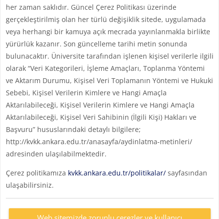
her zaman saklıdır. Güncel Çerez Politikası üzerinde
gerçekleştirilmiş olan her türlü değişiklik sitede, uygulamada
veya herhangi bir kamuya açık mecrada yayınlanmakla birlikte
yürürlük kazanır. Son güncelleme tarihi metin sonunda
bulunacaktır. Üniversite tarafından işlenen kişisel verilerle ilgili
olarak “Veri Kategorileri, İşleme Amaçları, Toplanma Yöntemi
ve Aktarım Durumu, Kişisel Veri Toplamanın Yöntemi ve Hukuki
Sebebi, Kişisel Verilerin Kimlere ve Hangi Amaçla
Aktarılabileceği, Kişisel Verilerin Kimlere ve Hangi Amaçla
Aktarılabileceği, Kişisel Veri Sahibinin (İlgili Kişi) Hakları ve
Başvuru” hususlarındaki detaylı bilgilere;
http://kvkk.ankara.edu.tr/anasayfa/aydinlatma-metinleri/
adresinden ulaşılabilmektedir.
Çerez politikamıza
kvkk.ankara.edu.tr/politikalar/
sayfasından
ulaşabilirsiniz.
Web sitemizde zorunlu çerezler ve kullanıcı