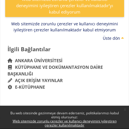
deneyimini iyileştiren çerezler kullanılmaktadır'yı
kabul ediyorum
Web sitemizde zorunlu çerezler ve kullanıcı deneyimini
iyileştiren çerezler kullanılmaktadır kabul etmiyorum
Üste dön
Bloklar
İlgili Bağlantılar 'yı atla
İlgili Bağlantılar
ANKARA ÜNIVERSITESI
KÜTÜPHANE VE DOKÜMANTASYON DAIRE
BAŞKANLIĞI
AÇIK ERIŞIM YAYINLAR
E-KÜTÜPHANE
x
Bu web sitesinde gezinmeye devam ederseniz, politikalarımızı kabul
etmiş olursunuz:
Web sitemizde zorunlu çerezler ve kullanıcı deneyimini iyileştiren
çerezler kullanılmaktadır