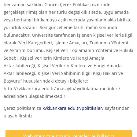
her zaman saklıdır. Güncel Çerez Politikası üzerinde
gerçekleştirilmiş olan her türlü değişiklik sitede, uygulamada
veya herhangi bir kamuya açık mecrada yayınlanmakla birlikte
yürürlük kazanır. Son güncelleme tarihi metin sonunda
bulunacaktır. Üniversite tarafından işlenen kişisel verilerle ilgili
olarak “Veri Kategorileri, İşleme Amaçları, Toplanma Yöntemi
ve Aktarım Durumu, Kişisel Veri Toplamanın Yöntemi ve Hukuki
Sebebi, Kişisel Verilerin Kimlere ve Hangi Amaçla
Aktarılabileceği, Kişisel Verilerin Kimlere ve Hangi Amaçla
Aktarılabileceği, Kişisel Veri Sahibinin (İlgili Kişi) Hakları ve
Başvuru” hususlarındaki detaylı bilgilere;
http://kvkk.ankara.edu.tr/anasayfa/aydinlatma-metinleri/
adresinden ulaşılabilmektedir.
Çerez politikamıza
kvkk.ankara.edu.tr/politikalar/
sayfasından
ulaşabilirsiniz.
Web sitemizde zorunlu çerezler ve kullanıcı