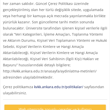
her zaman saklıdır. Güncel Çerez Politikası üzerinde
gerçekleştirilmiş olan her türlü değişiklik sitede, uygulamada
veya herhangi bir kamuya açık mecrada yayınlanmakla birlikte
yürürlük kazanır. Son güncelleme tarihi metin sonunda
bulunacaktır. Üniversite tarafından işlenen kişisel verilerle ilgili
olarak “Veri Kategorileri, İşleme Amaçları, Toplanma Yöntemi
ve Aktarım Durumu, Kişisel Veri Toplamanın Yöntemi ve Hukuki
Sebebi, Kişisel Verilerin Kimlere ve Hangi Amaçla
Aktarılabileceği, Kişisel Verilerin Kimlere ve Hangi Amaçla
Aktarılabileceği, Kişisel Veri Sahibinin (İlgili Kişi) Hakları ve
Başvuru” hususlarındaki detaylı bilgilere;
http://kvkk.ankara.edu.tr/anasayfa/aydinlatma-metinleri/
adresinden ulaşılabilmektedir.
Çerez politikamıza
kvkk.ankara.edu.tr/politikalar/
sayfasından
ulaşabilirsiniz.
Web sitemizde zorunlu çerezler ve kullanıcı