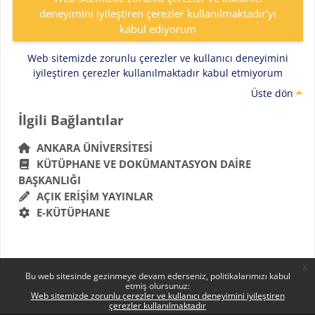
deneyimini iyileştiren çerezler kullanılmaktadır'yı
kabul ediyorum
Web sitemizde zorunlu çerezler ve kullanıcı deneyimini
iyileştiren çerezler kullanılmaktadır kabul etmiyorum
Üste dön
Bloklar
İlgili Bağlantılar 'yı atla
İlgili Bağlantılar
ANKARA ÜNIVERSITESI
KÜTÜPHANE VE DOKÜMANTASYON DAIRE
BAŞKANLIĞI
AÇIK ERIŞIM YAYINLAR
E-KÜTÜPHANE
x
Bu web sitesinde gezinmeye devam ederseniz, politikalarımızı kabul
etmiş olursunuz:
Web sitemizde zorunlu çerezler ve kullanıcı deneyimini iyileştiren
çerezler kullanılmaktadır