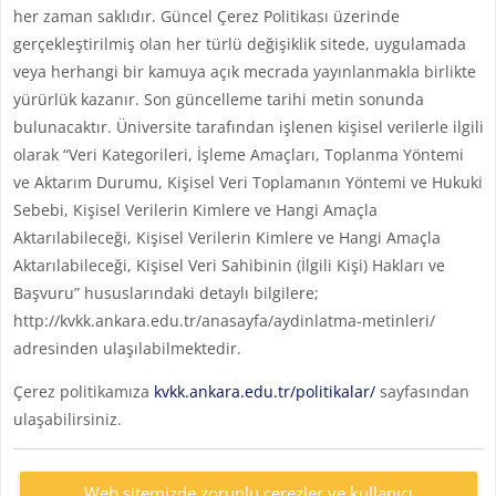
her zaman saklıdır. Güncel Çerez Politikası üzerinde
gerçekleştirilmiş olan her türlü değişiklik sitede, uygulamada
veya herhangi bir kamuya açık mecrada yayınlanmakla birlikte
yürürlük kazanır. Son güncelleme tarihi metin sonunda
bulunacaktır. Üniversite tarafından işlenen kişisel verilerle ilgili
olarak “Veri Kategorileri, İşleme Amaçları, Toplanma Yöntemi
ve Aktarım Durumu, Kişisel Veri Toplamanın Yöntemi ve Hukuki
Sebebi, Kişisel Verilerin Kimlere ve Hangi Amaçla
Aktarılabileceği, Kişisel Verilerin Kimlere ve Hangi Amaçla
Aktarılabileceği, Kişisel Veri Sahibinin (İlgili Kişi) Hakları ve
Başvuru” hususlarındaki detaylı bilgilere;
http://kvkk.ankara.edu.tr/anasayfa/aydinlatma-metinleri/
adresinden ulaşılabilmektedir.
Çerez politikamıza
kvkk.ankara.edu.tr/politikalar/
sayfasından
ulaşabilirsiniz.
Web sitemizde zorunlu çerezler ve kullanıcı