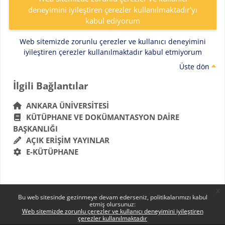
deneyimini iyileştiren çerezler kullanılmaktadır'yı
kabul ediyorum
Web sitemizde zorunlu çerezler ve kullanıcı deneyimini
iyileştiren çerezler kullanılmaktadır kabul etmiyorum
Üste dön
Bloklar
İlgili Bağlantılar 'yı atla
İlgili Bağlantılar
ANKARA ÜNIVERSITESI
KÜTÜPHANE VE DOKÜMANTASYON DAIRE
BAŞKANLIĞI
AÇIK ERIŞIM YAYINLAR
E-KÜTÜPHANE
x
Bu web sitesinde gezinmeye devam ederseniz, politikalarımızı kabul
etmiş olursunuz:
Web sitemizde zorunlu çerezler ve kullanıcı deneyimini iyileştiren
çerezler kullanılmaktadır