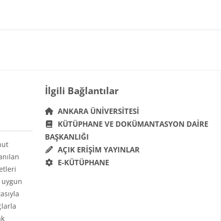
Bloklar
İlgili Bağlantılar 'yı atla
İlgili Bağlantılar
ANKARA ÜNIVERSITESI
KÜTÜPHANE VE DOKÜMANTASYON DAIRE
BAŞKANLIĞI
hut
AÇIK ERIŞIM YAYINLAR
anılan
E-KÜTÜPHANE
etleri
a uygun
asıyla
çlarla
ak