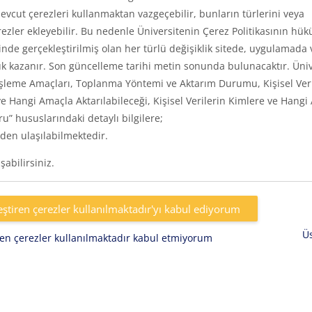
vcut çerezleri kullanmaktan vazgeçebilir, bunların türlerini veya
rezler ekleyebilir. Bu nedenle Üniversitenin Çerez Politikasının hük
inde gerçekleştirilmiş olan her türlü değişiklik sitede, uygulamada 
k kazanır. Son güncelleme tarihi metin sonunda bulunacaktır. Üniv
eri, İşleme Amaçları, Toplanma Yöntemi ve Aktarım Durumu, Kişisel Ver
e Hangi Amaçla Aktarılabileceği, Kişisel Verilerin Kimlere ve Hangi
uru” hususlarındaki detaylı bilgilere;
den ulaşılabilmektedir.
abilirsiniz.
eştiren çerezler kullanılmaktadır'yı kabul ediyorum
Ü
iren çerezler kullanılmaktadır kabul etmiyorum