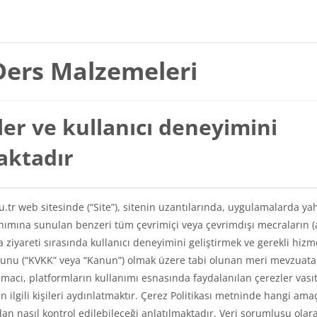
Ders Malzemeleri
er ve kullanıcı deneyimini
maktadır
du.tr web sitesinde (“Site”), sitenin uzantılarında, uygulamalarda ya
lanımına sunulan benzeri tüm çevrimiçi veya çevrimdışı mecraların (
a ziyareti sırasında kullanıcı deneyimini geliştirmek ve gerekli hizm
Kanunu (“KVKK” veya “Kanun”) olmak üzere tabi olunan meri mevzuat
amacı, platformların kullanımı esnasında faydalanılan çerezler vasıt
kin ilgili kişileri aydınlatmaktır. Çerez Politikası metninde hangi ama
ından nasıl kontrol edilebileceği anlatılmaktadır. Veri sorumlusu olar