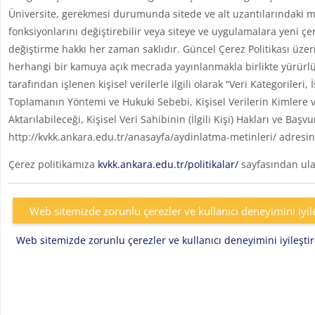
Üniversite, gerekmesi durumunda sitede ve alt uzantılarındaki me
fonksiyonlarını değiştirebilir veya siteye ve uygulamalara yeni çe
değiştirme hakkı her zaman saklıdır. Güncel Çerez Politikası üzer
herhangi bir kamuya açık mecrada yayınlanmakla birlikte yürürlü
tarafından işlenen kişisel verilerle ilgili olarak “Veri Kategoril
Toplamanın Yöntemi ve Hukuki Sebebi, Kişisel Verilerin Kimlere v
Aktarılabileceği, Kişisel Veri Sahibinin (İlgili Kişi) Hakları ve Başv
http://kvkk.ankara.edu.tr/anasayfa/aydinlatma-metinleri/ adresin
Çerez politikamıza
kvkk.ankara.edu.tr/politikalar/
sayfasından ulaş
Web sitemizde zorunlu çerezler ve kullanıcı deneyimini iyil
Web sitemizde zorunlu çerezler ve kullanıcı deneyimini iyileşt