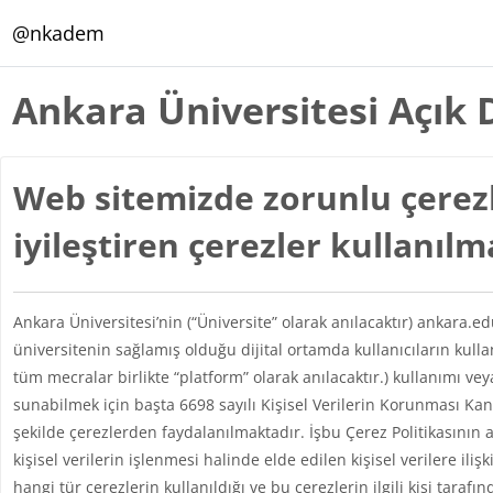
Ana içeriğe git
@nkadem
Ankara Üniversitesi Açık 
Web sitemizde zorunlu çerezl
iyileştiren çerezler kullanıl
Ankara Üniversitesi’nin (“Üniversite” olarak anılacaktır) ankara.e
üniversitenin sağlamış olduğu dijital ortamda kullanıcıların kul
tüm mecralar birlikte “platform” olarak anılacaktır.) kullanımı vey
sunabilmek için başta 6698 sayılı Kişisel Verilerin Korunması 
şekilde çerezlerden faydalanılmaktadır. İşbu Çerez Politikasının 
kişisel verilerin işlenmesi halinde elde edilen kişisel verilere iliş
hangi tür çerezlerin kullanıldığı ve bu çerezlerin ilgili kişi taraf