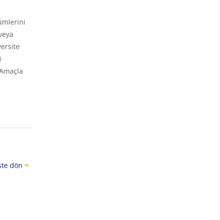
ümlerini
veya
ersite
i
 Amaçla
ste dön