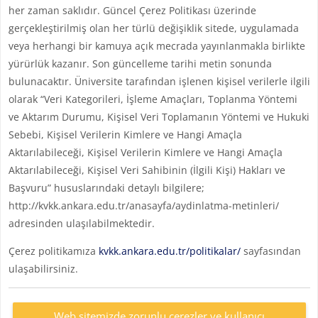
her zaman saklıdır. Güncel Çerez Politikası üzerinde
gerçekleştirilmiş olan her türlü değişiklik sitede, uygulamada
veya herhangi bir kamuya açık mecrada yayınlanmakla birlikte
yürürlük kazanır. Son güncelleme tarihi metin sonunda
bulunacaktır. Üniversite tarafından işlenen kişisel verilerle ilgili
olarak “Veri Kategorileri, İşleme Amaçları, Toplanma Yöntemi
ve Aktarım Durumu, Kişisel Veri Toplamanın Yöntemi ve Hukuki
Sebebi, Kişisel Verilerin Kimlere ve Hangi Amaçla
Aktarılabileceği, Kişisel Verilerin Kimlere ve Hangi Amaçla
Aktarılabileceği, Kişisel Veri Sahibinin (İlgili Kişi) Hakları ve
Başvuru” hususlarındaki detaylı bilgilere;
http://kvkk.ankara.edu.tr/anasayfa/aydinlatma-metinleri/
adresinden ulaşılabilmektedir.
Çerez politikamıza
kvkk.ankara.edu.tr/politikalar/
sayfasından
ulaşabilirsiniz.
Web sitemizde zorunlu çerezler ve kullanıcı