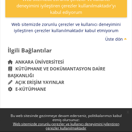
deneyimini iyileştiren çerezler kullanılmaktadır'yı
kabul ediyorum
Web sitemizde zorunlu çerezler ve kullanıcı deneyimini
iyileştiren çerezler kullanılmaktadır kabul etmiyorum
Üste dön
Bloklar
İlgili Bağlantılar 'yı atla
İlgili Bağlantılar
ANKARA ÜNIVERSITESI
KÜTÜPHANE VE DOKÜMANTASYON DAIRE
BAŞKANLIĞI
AÇIK ERIŞIM YAYINLAR
E-KÜTÜPHANE
x
Bu web sitesinde gezinmeye devam ederseniz, politikalarımızı kabul
etmiş olursunuz:
Web sitemizde zorunlu çerezler ve kullanıcı deneyimini iyileştiren
çerezler kullanılmaktadır