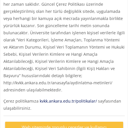
her zaman saklıdır. Güncel Çerez Politikası üzerinde
gerçekleştirilmiş olan her türlü değişiklik sitede, uygulamada
veya herhangi bir kamuya açık mecrada yayınlanmakla birlikte
yürürlük kazanır. Son güncelleme tarihi metin sonunda
bulunacaktır. Üniversite tarafından işlenen kişisel verilerle ilgili
olarak “Veri Kategorileri, İşleme Amaçları, Toplanma Yöntemi
ve Aktarım Durumu, Kişisel Veri Toplamanın Yöntemi ve Hukuki
Sebebi, Kişisel Verilerin Kimlere ve Hangi Amaçla
Aktarılabileceği, Kişisel Verilerin Kimlere ve Hangi Amaçla
Aktarılabileceği, Kişisel Veri Sahibinin (İlgili Kişi) Hakları ve
Başvuru” hususlarındaki detaylı bilgilere;
http://kvkk.ankara.edu.tr/anasayfa/aydinlatma-metinleri/
adresinden ulaşılabilmektedir.
Çerez politikamıza
kvkk.ankara.edu.tr/politikalar/
sayfasından
ulaşabilirsiniz.
Web sitemizde zorunlu çerezler ve kullanıcı