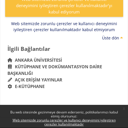
deneyimini iyileştiren çerezler kullanılmaktadır'yı
kabul ediyorum
Web sitemizde zorunlu çerezler ve kullanıcı deneyimini
iyileştiren çerezler kullanılmaktadır kabul etmiyorum
Üste dön
Bloklar
İlgili Bağlantılar 'yı atla
İlgili Bağlantılar
ANKARA ÜNIVERSITESI
KÜTÜPHANE VE DOKÜMANTASYON DAIRE
BAŞKANLIĞI
AÇIK ERIŞIM YAYINLAR
E-KÜTÜPHANE
x
Bu web sitesinde gezinmeye devam ederseniz, politikalarımızı kabul
etmiş olursunuz:
Web sitemizde zorunlu çerezler ve kullanıcı deneyimini iyileştiren
çerezler kullanılmaktadır