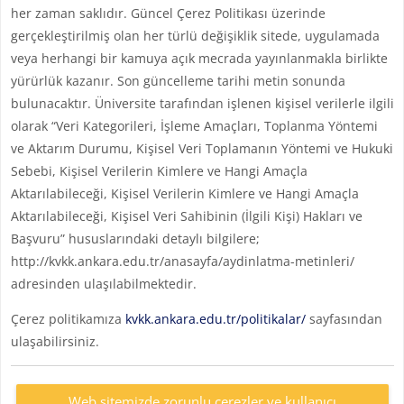
her zaman saklıdır. Güncel Çerez Politikası üzerinde
gerçekleştirilmiş olan her türlü değişiklik sitede, uygulamada
veya herhangi bir kamuya açık mecrada yayınlanmakla birlikte
yürürlük kazanır. Son güncelleme tarihi metin sonunda
bulunacaktır. Üniversite tarafından işlenen kişisel verilerle ilgili
olarak “Veri Kategorileri, İşleme Amaçları, Toplanma Yöntemi
ve Aktarım Durumu, Kişisel Veri Toplamanın Yöntemi ve Hukuki
Sebebi, Kişisel Verilerin Kimlere ve Hangi Amaçla
Aktarılabileceği, Kişisel Verilerin Kimlere ve Hangi Amaçla
Aktarılabileceği, Kişisel Veri Sahibinin (İlgili Kişi) Hakları ve
Başvuru” hususlarındaki detaylı bilgilere;
http://kvkk.ankara.edu.tr/anasayfa/aydinlatma-metinleri/
adresinden ulaşılabilmektedir.
Çerez politikamıza
kvkk.ankara.edu.tr/politikalar/
sayfasından
ulaşabilirsiniz.
Web sitemizde zorunlu çerezler ve kullanıcı