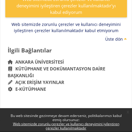
deneyimini iyileştiren çerezler kullanılmaktadır'yı
kabul ediyorum
Web sitemizde zorunlu çerezler ve kullanıcı deneyimini
iyileştiren çerezler kullanılmaktadır kabul etmiyorum
Üste dön
Bloklar
İlgili Bağlantılar 'yı atla
İlgili Bağlantılar
ANKARA ÜNIVERSITESI
KÜTÜPHANE VE DOKÜMANTASYON DAIRE
BAŞKANLIĞI
AÇIK ERIŞIM YAYINLAR
E-KÜTÜPHANE
x
Bu web sitesinde gezinmeye devam ederseniz, politikalarımızı kabul
etmiş olursunuz:
Web sitemizde zorunlu çerezler ve kullanıcı deneyimini iyileştiren
çerezler kullanılmaktadır