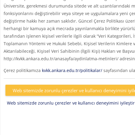
Üniversite, gerekmesi durumunda sitede ve alt uzantılarındaki me
fonksiyonlarını değiştirebilir veya siteye ve uygulamalara yeni çe
değiştirme hakkı her zaman saklıdır. Güncel Çerez Politikası üzer
herhangi bir kamuya açık mecrada yayınlanmakla birlikte yürürlü
tarafından işlenen kişisel verilerle ilgili olarak “Veri Kategoril
Toplamanın Yöntemi ve Hukuki Sebebi, Kişisel Verilerin Kimlere v
Aktarılabileceği, Kişisel Veri Sahibinin (İlgili Kişi) Hakları ve Başv
http://kvkk.ankara.edu.tr/anasayfa/aydinlatma-metinleri/ adresin
Çerez politikamıza
kvkk.ankara.edu.tr/politikalar/
sayfasından ulaş
Web sitemizde zorunlu çerezler ve kullanıcı deneyimini iyil
Web sitemizde zorunlu çerezler ve kullanıcı deneyimini iyileşt