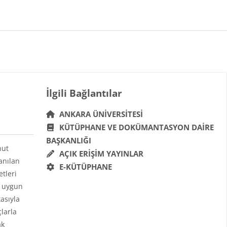
Bloklar
İlgili Bağlantılar 'yı atla
İlgili Bağlantılar
ANKARA ÜNIVERSITESI
KÜTÜPHANE VE DOKÜMANTASYON DAIRE
BAŞKANLIĞI
hut
AÇIK ERIŞIM YAYINLAR
anılan
E-KÜTÜPHANE
etleri
a uygun
asıyla
çlarla
ak