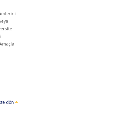
ümlerini
veya
ersite
i
 Amaçla
ste dön