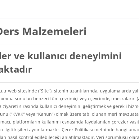
Ders Malzemeleri
er ve kullanıcı deneyimini
maktadır
du.tr web sitesinde (“Site”), sitenin uzantılarında, uygulamalarda ya
lanımına sunulan benzeri tüm çevrimiçi veya çevrimdışı mecraların (
a ziyareti sırasında kullanıcı deneyimini geliştirmek ve gerekli hizm
Kanunu (“KVKK” veya “Kanun”) olmak üzere tabi olunan meri mevzuat
amacı, platformların kullanımı esnasında faydalanılan çerezler vasıt
kin ilgili kişileri aydınlatmaktır. Çerez Politikası metninde hangi ama
ından nasıl kontrol edilebileceği anlatılmaktadır. Veri sorumlusu olar