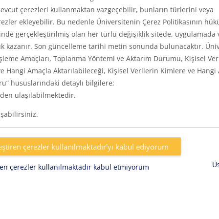
vcut çerezleri kullanmaktan vazgeçebilir, bunların türlerini veya
rezler ekleyebilir. Bu nedenle Üniversitenin Çerez Politikasının hük
inde gerçekleştirilmiş olan her türlü değişiklik sitede, uygulamada 
k kazanır. Son güncelleme tarihi metin sonunda bulunacaktır. Üniv
eri, İşleme Amaçları, Toplanma Yöntemi ve Aktarım Durumu, Kişisel Ver
e Hangi Amaçla Aktarılabileceği, Kişisel Verilerin Kimlere ve Hangi
uru” hususlarındaki detaylı bilgilere;
den ulaşılabilmektedir.
abilirsiniz.
eştiren çerezler kullanılmaktadır'yı kabul ediyorum
Ü
iren çerezler kullanılmaktadır kabul etmiyorum