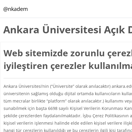
Ana içeriğe git
@nkadem
Ankara Üniversitesi Açık 
Web sitemizde zorunlu çerezl
iyileştiren çerezler kullanıl
Ankara Üniversitesi’nin (“Üniversite” olarak anılacaktır) ankara.e
üniversitenin sağlamış olduğu dijital ortamda kullanıcıların kul
tüm mecralar birlikte “platform” olarak anılacaktır.) kullanımı vey
sunabilmek için başta 6698 sayılı Kişisel Verilerin Korunması 
şekilde çerezlerden faydalanılmaktadır. İşbu Çerez Politikasının 
kişisel verilerin işlenmesi halinde elde edilen kişisel verilere iliş
hangi tür çerezlerin kullanıldığı ve bu çerezlerin ilgili kişi taraf