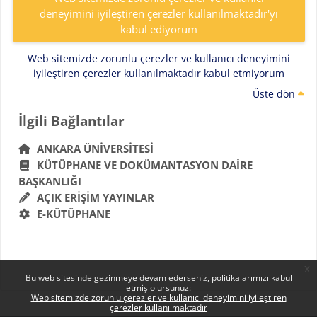
deneyimini iyileştiren çerezler kullanılmaktadır'yı
kabul ediyorum
Web sitemizde zorunlu çerezler ve kullanıcı deneyimini
iyileştiren çerezler kullanılmaktadır kabul etmiyorum
Üste dön
Bloklar
İlgili Bağlantılar 'yı atla
İlgili Bağlantılar
ANKARA ÜNIVERSITESI
KÜTÜPHANE VE DOKÜMANTASYON DAIRE
BAŞKANLIĞI
AÇIK ERIŞIM YAYINLAR
E-KÜTÜPHANE
x
Bu web sitesinde gezinmeye devam ederseniz, politikalarımızı kabul
etmiş olursunuz:
Web sitemizde zorunlu çerezler ve kullanıcı deneyimini iyileştiren
çerezler kullanılmaktadır