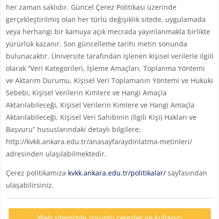
her zaman saklıdır. Güncel Çerez Politikası üzerinde
gerçekleştirilmiş olan her türlü değişiklik sitede, uygulamada
veya herhangi bir kamuya açık mecrada yayınlanmakla birlikte
yürürlük kazanır. Son güncelleme tarihi metin sonunda
bulunacaktır. Üniversite tarafından işlenen kişisel verilerle ilgili
olarak “Veri Kategorileri, İşleme Amaçları, Toplanma Yöntemi
ve Aktarım Durumu, Kişisel Veri Toplamanın Yöntemi ve Hukuki
Sebebi, Kişisel Verilerin Kimlere ve Hangi Amaçla
Aktarılabileceği, Kişisel Verilerin Kimlere ve Hangi Amaçla
Aktarılabileceği, Kişisel Veri Sahibinin (İlgili Kişi) Hakları ve
Başvuru” hususlarındaki detaylı bilgilere;
http://kvkk.ankara.edu.tr/anasayfa/aydinlatma-metinleri/
adresinden ulaşılabilmektedir.
Çerez politikamıza
kvkk.ankara.edu.tr/politikalar/
sayfasından
ulaşabilirsiniz.
Web sitemizde zorunlu çerezler ve kullanıcı