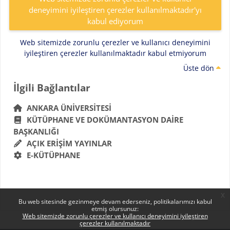
deneyimini iyileştiren çerezler kullanılmaktadır'yı
kabul ediyorum
Web sitemizde zorunlu çerezler ve kullanıcı deneyimini
iyileştiren çerezler kullanılmaktadır kabul etmiyorum
Üste dön
Bloklar
İlgili Bağlantılar 'yı atla
İlgili Bağlantılar
ANKARA ÜNIVERSITESI
KÜTÜPHANE VE DOKÜMANTASYON DAIRE
BAŞKANLIĞI
AÇIK ERIŞIM YAYINLAR
E-KÜTÜPHANE
x
Bu web sitesinde gezinmeye devam ederseniz, politikalarımızı kabul
etmiş olursunuz:
Web sitemizde zorunlu çerezler ve kullanıcı deneyimini iyileştiren
çerezler kullanılmaktadır