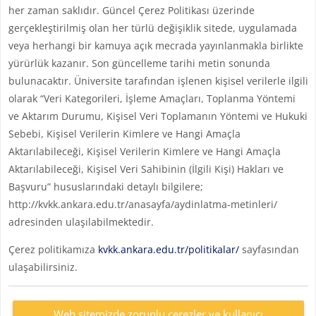
her zaman saklıdır. Güncel Çerez Politikası üzerinde
gerçekleştirilmiş olan her türlü değişiklik sitede, uygulamada
veya herhangi bir kamuya açık mecrada yayınlanmakla birlikte
yürürlük kazanır. Son güncelleme tarihi metin sonunda
bulunacaktır. Üniversite tarafından işlenen kişisel verilerle ilgili
olarak “Veri Kategorileri, İşleme Amaçları, Toplanma Yöntemi
ve Aktarım Durumu, Kişisel Veri Toplamanın Yöntemi ve Hukuki
Sebebi, Kişisel Verilerin Kimlere ve Hangi Amaçla
Aktarılabileceği, Kişisel Verilerin Kimlere ve Hangi Amaçla
Aktarılabileceği, Kişisel Veri Sahibinin (İlgili Kişi) Hakları ve
Başvuru” hususlarındaki detaylı bilgilere;
http://kvkk.ankara.edu.tr/anasayfa/aydinlatma-metinleri/
adresinden ulaşılabilmektedir.
Çerez politikamıza
kvkk.ankara.edu.tr/politikalar/
sayfasından
ulaşabilirsiniz.
Web sitemizde zorunlu çerezler ve kullanıcı