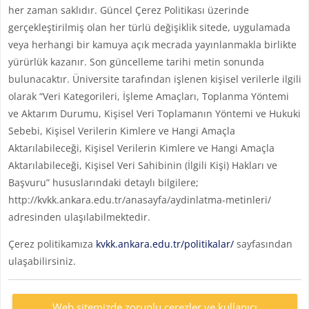
her zaman saklıdır. Güncel Çerez Politikası üzerinde
gerçekleştirilmiş olan her türlü değişiklik sitede, uygulamada
veya herhangi bir kamuya açık mecrada yayınlanmakla birlikte
yürürlük kazanır. Son güncelleme tarihi metin sonunda
bulunacaktır. Üniversite tarafından işlenen kişisel verilerle ilgili
olarak “Veri Kategorileri, İşleme Amaçları, Toplanma Yöntemi
ve Aktarım Durumu, Kişisel Veri Toplamanın Yöntemi ve Hukuki
Sebebi, Kişisel Verilerin Kimlere ve Hangi Amaçla
Aktarılabileceği, Kişisel Verilerin Kimlere ve Hangi Amaçla
Aktarılabileceği, Kişisel Veri Sahibinin (İlgili Kişi) Hakları ve
Başvuru” hususlarındaki detaylı bilgilere;
http://kvkk.ankara.edu.tr/anasayfa/aydinlatma-metinleri/
adresinden ulaşılabilmektedir.
Çerez politikamıza
kvkk.ankara.edu.tr/politikalar/
sayfasından
ulaşabilirsiniz.
Web sitemizde zorunlu çerezler ve kullanıcı