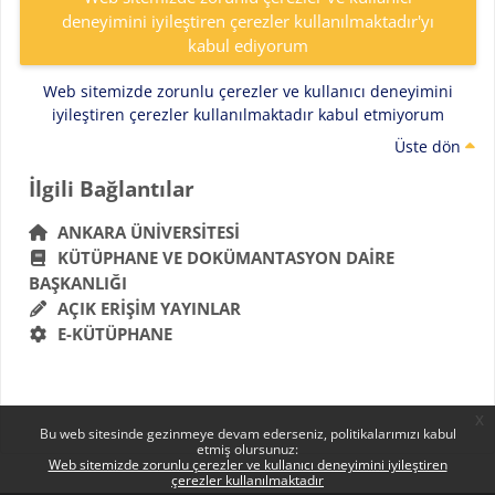
deneyimini iyileştiren çerezler kullanılmaktadır'yı
kabul ediyorum
Web sitemizde zorunlu çerezler ve kullanıcı deneyimini
iyileştiren çerezler kullanılmaktadır kabul etmiyorum
Üste dön
Bloklar
İlgili Bağlantılar 'yı atla
İlgili Bağlantılar
ANKARA ÜNIVERSITESI
KÜTÜPHANE VE DOKÜMANTASYON DAIRE
BAŞKANLIĞI
AÇIK ERIŞIM YAYINLAR
E-KÜTÜPHANE
x
Bu web sitesinde gezinmeye devam ederseniz, politikalarımızı kabul
etmiş olursunuz:
Web sitemizde zorunlu çerezler ve kullanıcı deneyimini iyileştiren
çerezler kullanılmaktadır