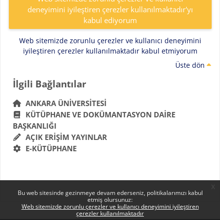
deneyimini iyileştiren çerezler kullanılmaktadır'yı
kabul ediyorum
Web sitemizde zorunlu çerezler ve kullanıcı deneyimini
iyileştiren çerezler kullanılmaktadır kabul etmiyorum
Üste dön
Bloklar
İlgili Bağlantılar 'yı atla
İlgili Bağlantılar
ANKARA ÜNIVERSITESI
KÜTÜPHANE VE DOKÜMANTASYON DAIRE
BAŞKANLIĞI
AÇIK ERIŞIM YAYINLAR
E-KÜTÜPHANE
x
Bu web sitesinde gezinmeye devam ederseniz, politikalarımızı kabul
etmiş olursunuz:
Web sitemizde zorunlu çerezler ve kullanıcı deneyimini iyileştiren
çerezler kullanılmaktadır