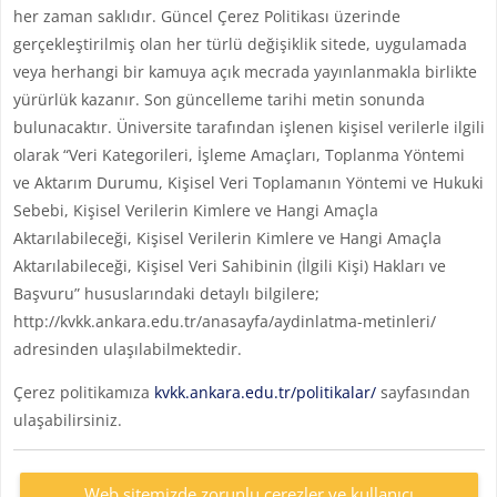
her zaman saklıdır. Güncel Çerez Politikası üzerinde
gerçekleştirilmiş olan her türlü değişiklik sitede, uygulamada
veya herhangi bir kamuya açık mecrada yayınlanmakla birlikte
yürürlük kazanır. Son güncelleme tarihi metin sonunda
bulunacaktır. Üniversite tarafından işlenen kişisel verilerle ilgili
olarak “Veri Kategorileri, İşleme Amaçları, Toplanma Yöntemi
ve Aktarım Durumu, Kişisel Veri Toplamanın Yöntemi ve Hukuki
Sebebi, Kişisel Verilerin Kimlere ve Hangi Amaçla
Aktarılabileceği, Kişisel Verilerin Kimlere ve Hangi Amaçla
Aktarılabileceği, Kişisel Veri Sahibinin (İlgili Kişi) Hakları ve
Başvuru” hususlarındaki detaylı bilgilere;
http://kvkk.ankara.edu.tr/anasayfa/aydinlatma-metinleri/
adresinden ulaşılabilmektedir.
Çerez politikamıza
kvkk.ankara.edu.tr/politikalar/
sayfasından
ulaşabilirsiniz.
Web sitemizde zorunlu çerezler ve kullanıcı