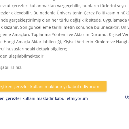
vcut çerezleri kullanmaktan vazgeçebilir, bunların türlerini veya
rezler ekleyebilir. Bu nedenle Üniversitenin Çerez Politikasının hük
inde gerçekleştirilmiş olan her türlü değişiklik sitede, uygulamada 
k kazanır. Son güncelleme tarihi metin sonunda bulunacaktır. Üniv
eri, İşleme Amaçları, Toplanma Yöntemi ve Aktarım Durumu, Kişisel Ver
e Hangi Amaçla Aktarılabileceği, Kişisel Verilerin Kimlere ve Hangi
uru” hususlarındaki detaylı bilgilere;
den ulaşılabilmektedir.
abilirsiniz.
eştiren çerezler kullanılmaktadır'yı kabul ediyorum
Ü
iren çerezler kullanılmaktadır kabul etmiyorum