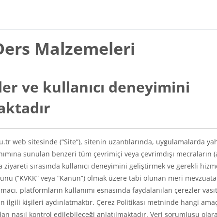
Ders Malzemeleri
er ve kullanıcı deneyimini
maktadır
du.tr web sitesinde (“Site”), sitenin uzantılarında, uygulamalarda ya
lanımına sunulan benzeri tüm çevrimiçi veya çevrimdışı mecraların (
a ziyareti sırasında kullanıcı deneyimini geliştirmek ve gerekli hizm
Kanunu (“KVKK” veya “Kanun”) olmak üzere tabi olunan meri mevzuat
amacı, platformların kullanımı esnasında faydalanılan çerezler vasıt
kin ilgili kişileri aydınlatmaktır. Çerez Politikası metninde hangi ama
ından nasıl kontrol edilebileceği anlatılmaktadır. Veri sorumlusu olar