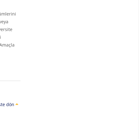
ümlerini
veya
ersite
i
 Amaçla
ste dön