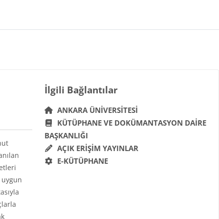
Bloklar
İlgili Bağlantılar 'yı atla
İlgili Bağlantılar
ANKARA ÜNIVERSITESI
KÜTÜPHANE VE DOKÜMANTASYON DAIRE
BAŞKANLIĞI
hut
AÇIK ERIŞIM YAYINLAR
anılan
E-KÜTÜPHANE
etleri
a uygun
asıyla
çlarla
ak