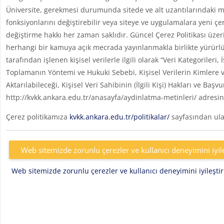
Üniversite, gerekmesi durumunda sitede ve alt uzantılarındaki me
fonksiyonlarını değiştirebilir veya siteye ve uygulamalara yeni çe
değiştirme hakkı her zaman saklıdır. Güncel Çerez Politikası üzer
herhangi bir kamuya açık mecrada yayınlanmakla birlikte yürürlü
tarafından işlenen kişisel verilerle ilgili olarak “Veri Kategoril
Toplamanın Yöntemi ve Hukuki Sebebi, Kişisel Verilerin Kimlere v
Aktarılabileceği, Kişisel Veri Sahibinin (İlgili Kişi) Hakları ve Başv
http://kvkk.ankara.edu.tr/anasayfa/aydinlatma-metinleri/ adresin
Çerez politikamıza
kvkk.ankara.edu.tr/politikalar/
sayfasından ulaş
Web sitemizde zorunlu çerezler ve kullanıcı deneyimini iyil
Web sitemizde zorunlu çerezler ve kullanıcı deneyimini iyileşt