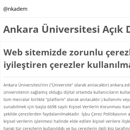
Ana içeriğe git
@nkadem
Ankara Üniversitesi Açık 
Web sitemizde zorunlu çerezl
iyileştiren çerezler kullanıl
Ankara Üniversitesi’nin (“Üniversite” olarak anılacaktır) ankara.e
üniversitenin sağlamış olduğu dijital ortamda kullanıcıların kul
tüm mecralar birlikte “platform” olarak anılacaktır.) kullanımı vey
sunabilmek için başta 6698 sayılı Kişisel Verilerin Korunması 
şekilde çerezlerden faydalanılmaktadır. İşbu Çerez Politikasının 
kişisel verilerin işlenmesi halinde elde edilen kişisel verilere iliş
hangi tür çerezlerin kullanıldığı ve bu çerezlerin ilgili kişi taraf