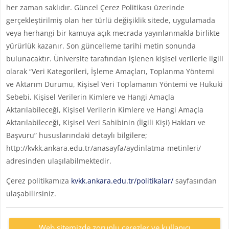
her zaman saklıdır. Güncel Çerez Politikası üzerinde
gerçekleştirilmiş olan her türlü değişiklik sitede, uygulamada
veya herhangi bir kamuya açık mecrada yayınlanmakla birlikte
yürürlük kazanır. Son güncelleme tarihi metin sonunda
bulunacaktır. Üniversite tarafından işlenen kişisel verilerle ilgili
olarak “Veri Kategorileri, İşleme Amaçları, Toplanma Yöntemi
ve Aktarım Durumu, Kişisel Veri Toplamanın Yöntemi ve Hukuki
Sebebi, Kişisel Verilerin Kimlere ve Hangi Amaçla
Aktarılabileceği, Kişisel Verilerin Kimlere ve Hangi Amaçla
Aktarılabileceği, Kişisel Veri Sahibinin (İlgili Kişi) Hakları ve
Başvuru” hususlarındaki detaylı bilgilere;
http://kvkk.ankara.edu.tr/anasayfa/aydinlatma-metinleri/
adresinden ulaşılabilmektedir.
Çerez politikamıza
kvkk.ankara.edu.tr/politikalar/
sayfasından
ulaşabilirsiniz.
Web sitemizde zorunlu çerezler ve kullanıcı