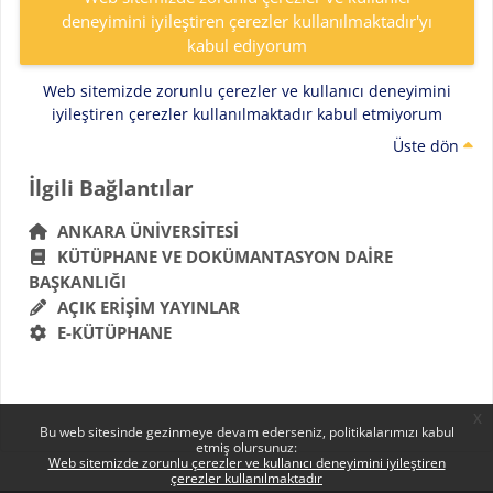
deneyimini iyileştiren çerezler kullanılmaktadır'yı
kabul ediyorum
Web sitemizde zorunlu çerezler ve kullanıcı deneyimini
iyileştiren çerezler kullanılmaktadır kabul etmiyorum
Üste dön
Bloklar
İlgili Bağlantılar 'yı atla
İlgili Bağlantılar
ANKARA ÜNIVERSITESI
KÜTÜPHANE VE DOKÜMANTASYON DAIRE
BAŞKANLIĞI
AÇIK ERIŞIM YAYINLAR
E-KÜTÜPHANE
x
Bu web sitesinde gezinmeye devam ederseniz, politikalarımızı kabul
etmiş olursunuz:
Web sitemizde zorunlu çerezler ve kullanıcı deneyimini iyileştiren
çerezler kullanılmaktadır