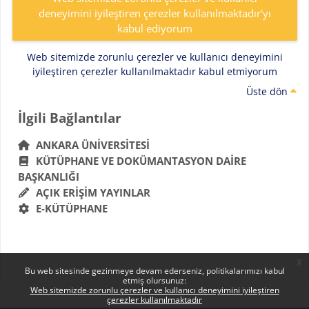
deneyimini iyileştiren çerezler kullanılmaktadır'yı
kabul ediyorum
Web sitemizde zorunlu çerezler ve kullanıcı deneyimini
iyileştiren çerezler kullanılmaktadır kabul etmiyorum
Üste dön
Bloklar
İlgili Bağlantılar 'yı atla
İlgili Bağlantılar
ANKARA ÜNIVERSITESI
KÜTÜPHANE VE DOKÜMANTASYON DAIRE
BAŞKANLIĞI
AÇIK ERIŞIM YAYINLAR
E-KÜTÜPHANE
x
Bu web sitesinde gezinmeye devam ederseniz, politikalarımızı kabul
etmiş olursunuz:
Web sitemizde zorunlu çerezler ve kullanıcı deneyimini iyileştiren
çerezler kullanılmaktadır