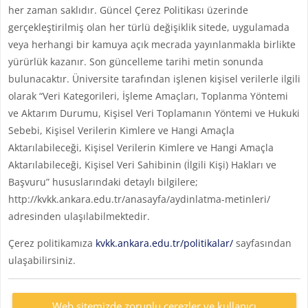
her zaman saklıdır. Güncel Çerez Politikası üzerinde
gerçekleştirilmiş olan her türlü değişiklik sitede, uygulamada
veya herhangi bir kamuya açık mecrada yayınlanmakla birlikte
yürürlük kazanır. Son güncelleme tarihi metin sonunda
bulunacaktır. Üniversite tarafından işlenen kişisel verilerle ilgili
olarak “Veri Kategorileri, İşleme Amaçları, Toplanma Yöntemi
ve Aktarım Durumu, Kişisel Veri Toplamanın Yöntemi ve Hukuki
Sebebi, Kişisel Verilerin Kimlere ve Hangi Amaçla
Aktarılabileceği, Kişisel Verilerin Kimlere ve Hangi Amaçla
Aktarılabileceği, Kişisel Veri Sahibinin (İlgili Kişi) Hakları ve
Başvuru” hususlarındaki detaylı bilgilere;
http://kvkk.ankara.edu.tr/anasayfa/aydinlatma-metinleri/
adresinden ulaşılabilmektedir.
Çerez politikamıza
kvkk.ankara.edu.tr/politikalar/
sayfasından
ulaşabilirsiniz.
Web sitemizde zorunlu çerezler ve kullanıcı