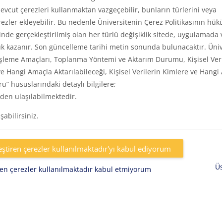
vcut çerezleri kullanmaktan vazgeçebilir, bunların türlerini veya
rezler ekleyebilir. Bu nedenle Üniversitenin Çerez Politikasının hük
inde gerçekleştirilmiş olan her türlü değişiklik sitede, uygulamada 
k kazanır. Son güncelleme tarihi metin sonunda bulunacaktır. Üniv
eri, İşleme Amaçları, Toplanma Yöntemi ve Aktarım Durumu, Kişisel Ver
e Hangi Amaçla Aktarılabileceği, Kişisel Verilerin Kimlere ve Hangi
uru” hususlarındaki detaylı bilgilere;
den ulaşılabilmektedir.
abilirsiniz.
eştiren çerezler kullanılmaktadır'yı kabul ediyorum
Ü
iren çerezler kullanılmaktadır kabul etmiyorum