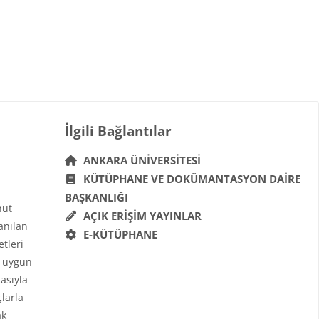
Bloklar
İlgili Bağlantılar 'yı atla
İlgili Bağlantılar
ANKARA ÜNIVERSITESI
KÜTÜPHANE VE DOKÜMANTASYON DAIRE
BAŞKANLIĞI
hut
AÇIK ERIŞIM YAYINLAR
anılan
E-KÜTÜPHANE
etleri
a uygun
asıyla
çlarla
ak