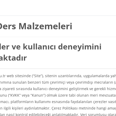
Ders Malzemeleri
er ve kullanıcı deneyimini
maktadır
du.tr web sitesinde (“Site”), sitenin uzantılarında, uygulamalarda ya
lanımına sunulan benzeri tüm çevrimiçi veya çevrimdışı mecraların (
a ziyareti sırasında kullanıcı deneyimini geliştirmek ve gerekli hizm
Kanunu (“KVKK” veya “Kanun”) olmak üzere tabi olunan meri mevzuat
amacı, platformların kullanımı esnasında faydalanılan çerezler vasıt
kin ilgili kişileri aydınlatmaktır. Çerez Politikası metninde hangi ama
ından nasıl kontrol edilebileceği anlatılmaktadır. Veri sorumlusu olar