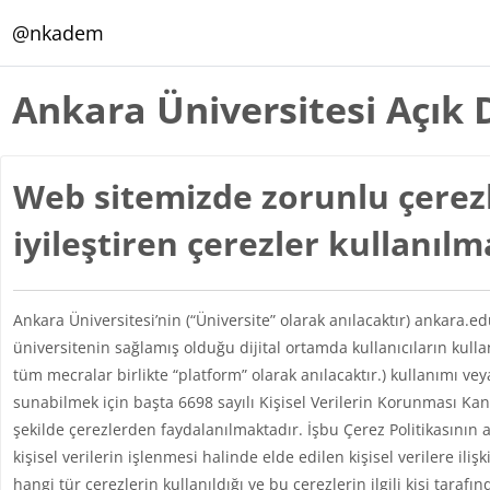
Ana içeriğe git
@nkadem
Ankara Üniversitesi Açık 
Web sitemizde zorunlu çerezl
iyileştiren çerezler kullanıl
Ankara Üniversitesi’nin (“Üniversite” olarak anılacaktır) ankara.e
üniversitenin sağlamış olduğu dijital ortamda kullanıcıların kul
tüm mecralar birlikte “platform” olarak anılacaktır.) kullanımı vey
sunabilmek için başta 6698 sayılı Kişisel Verilerin Korunması 
şekilde çerezlerden faydalanılmaktadır. İşbu Çerez Politikasının 
kişisel verilerin işlenmesi halinde elde edilen kişisel verilere iliş
hangi tür çerezlerin kullanıldığı ve bu çerezlerin ilgili kişi taraf