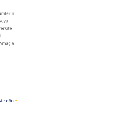
ümlerini
veya
ersite
i
 Amaçla
ste dön