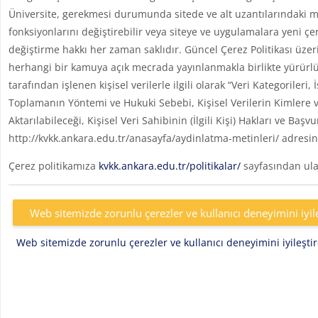
Üniversite, gerekmesi durumunda sitede ve alt uzantılarındaki me
fonksiyonlarını değiştirebilir veya siteye ve uygulamalara yeni çe
değiştirme hakkı her zaman saklıdır. Güncel Çerez Politikası üzer
herhangi bir kamuya açık mecrada yayınlanmakla birlikte yürürlü
tarafından işlenen kişisel verilerle ilgili olarak “Veri Kategoril
Toplamanın Yöntemi ve Hukuki Sebebi, Kişisel Verilerin Kimlere v
Aktarılabileceği, Kişisel Veri Sahibinin (İlgili Kişi) Hakları ve Başv
http://kvkk.ankara.edu.tr/anasayfa/aydinlatma-metinleri/ adresin
Çerez politikamıza
kvkk.ankara.edu.tr/politikalar/
sayfasından ulaş
Web sitemizde zorunlu çerezler ve kullanıcı deneyimini iyil
Web sitemizde zorunlu çerezler ve kullanıcı deneyimini iyileşt