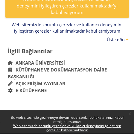
deneyimini iyileştiren çerezler kullanılmaktadır'yı
kabul ediyorum
Web sitemizde zorunlu çerezler ve kullanıcı deneyimini
iyileştiren çerezler kullanılmaktadır kabul etmiyorum
Üste dön
Bloklar
İlgili Bağlantılar 'yı atla
İlgili Bağlantılar
ANKARA ÜNIVERSITESI
KÜTÜPHANE VE DOKÜMANTASYON DAIRE
BAŞKANLIĞI
AÇIK ERIŞIM YAYINLAR
E-KÜTÜPHANE
x
Bu web sitesinde gezinmeye devam ederseniz, politikalarımızı kabul
etmiş olursunuz:
Web sitemizde zorunlu çerezler ve kullanıcı deneyimini iyileştiren
çerezler kullanılmaktadır