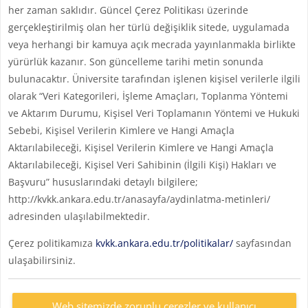
her zaman saklıdır. Güncel Çerez Politikası üzerinde
gerçekleştirilmiş olan her türlü değişiklik sitede, uygulamada
veya herhangi bir kamuya açık mecrada yayınlanmakla birlikte
yürürlük kazanır. Son güncelleme tarihi metin sonunda
bulunacaktır. Üniversite tarafından işlenen kişisel verilerle ilgili
olarak “Veri Kategorileri, İşleme Amaçları, Toplanma Yöntemi
ve Aktarım Durumu, Kişisel Veri Toplamanın Yöntemi ve Hukuki
Sebebi, Kişisel Verilerin Kimlere ve Hangi Amaçla
Aktarılabileceği, Kişisel Verilerin Kimlere ve Hangi Amaçla
Aktarılabileceği, Kişisel Veri Sahibinin (İlgili Kişi) Hakları ve
Başvuru” hususlarındaki detaylı bilgilere;
http://kvkk.ankara.edu.tr/anasayfa/aydinlatma-metinleri/
adresinden ulaşılabilmektedir.
Çerez politikamıza
kvkk.ankara.edu.tr/politikalar/
sayfasından
ulaşabilirsiniz.
Web sitemizde zorunlu çerezler ve kullanıcı