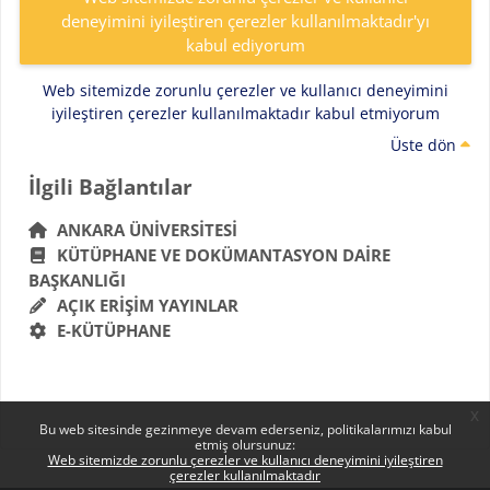
deneyimini iyileştiren çerezler kullanılmaktadır'yı
kabul ediyorum
Web sitemizde zorunlu çerezler ve kullanıcı deneyimini
iyileştiren çerezler kullanılmaktadır kabul etmiyorum
Üste dön
Bloklar
İlgili Bağlantılar 'yı atla
İlgili Bağlantılar
ANKARA ÜNIVERSITESI
KÜTÜPHANE VE DOKÜMANTASYON DAIRE
BAŞKANLIĞI
AÇIK ERIŞIM YAYINLAR
E-KÜTÜPHANE
x
Bu web sitesinde gezinmeye devam ederseniz, politikalarımızı kabul
etmiş olursunuz:
Web sitemizde zorunlu çerezler ve kullanıcı deneyimini iyileştiren
çerezler kullanılmaktadır