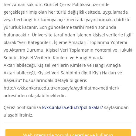
her zaman saklıdır. Güncel Çerez Politikası üzerinde
gerçekleştirilmiş olan her türlü değişiklik sitede, uygulamada
veya herhangi bir kamuya açık mecrada yayınlanmakla birlikte
yürürlük kazanır. Son güncelleme tarihi metin sonunda
bulunacaktır. Üniversite tarafından işlenen kişisel verilerle ilgili
olarak “Veri Kategorileri, İşleme Amaçları, Toplanma Yöntemi
ve Aktarım Durumu, Kişisel Veri Toplamanın Yöntemi ve Hukuki
Sebebi, Kişisel Verilerin Kimlere ve Hangi Amaçla
Aktarılabileceği, Kişisel Verilerin Kimlere ve Hangi Amaçla
Aktarılabileceği, Kişisel Veri Sahibinin (İlgili Kişi) Hakları ve
Başvuru” hususlarındaki detaylı bilgilere;
http://kvkk.ankara.edu.tr/anasayfa/aydinlatma-metinleri/
adresinden ulaşılabilmektedir.
Çerez politikamıza
kvkk.ankara.edu.tr/politikalar/
sayfasından
ulaşabilirsiniz.
Web sitemizde zorunlu çerezler ve kullanıcı