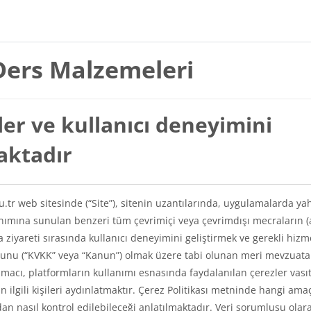
Ders Malzemeleri
er ve kullanıcı deneyimini
maktadır
du.tr web sitesinde (“Site”), sitenin uzantılarında, uygulamalarda ya
lanımına sunulan benzeri tüm çevrimiçi veya çevrimdışı mecraların (
a ziyareti sırasında kullanıcı deneyimini geliştirmek ve gerekli hizm
Kanunu (“KVKK” veya “Kanun”) olmak üzere tabi olunan meri mevzuat
amacı, platformların kullanımı esnasında faydalanılan çerezler vasıt
kin ilgili kişileri aydınlatmaktır. Çerez Politikası metninde hangi ama
ından nasıl kontrol edilebileceği anlatılmaktadır. Veri sorumlusu olar