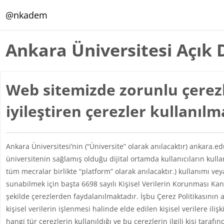
Ana içeriğe git
@nkadem
Ankara Üniversitesi Açık 
Web sitemizde zorunlu çerezl
iyileştiren çerezler kullanıl
Ankara Üniversitesi’nin (“Üniversite” olarak anılacaktır) ankara.e
üniversitenin sağlamış olduğu dijital ortamda kullanıcıların kul
tüm mecralar birlikte “platform” olarak anılacaktır.) kullanımı vey
sunabilmek için başta 6698 sayılı Kişisel Verilerin Korunması 
şekilde çerezlerden faydalanılmaktadır. İşbu Çerez Politikasının 
kişisel verilerin işlenmesi halinde elde edilen kişisel verilere iliş
hangi tür çerezlerin kullanıldığı ve bu çerezlerin ilgili kişi taraf