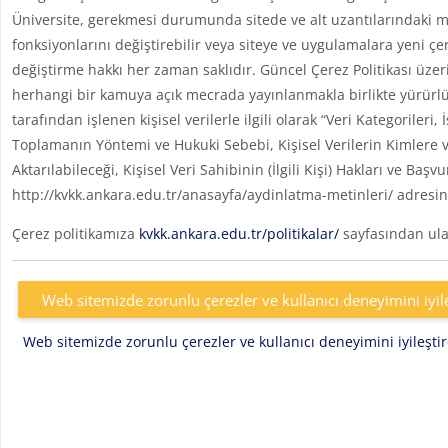
Üniversite, gerekmesi durumunda sitede ve alt uzantılarındaki me
fonksiyonlarını değiştirebilir veya siteye ve uygulamalara yeni çe
değiştirme hakkı her zaman saklıdır. Güncel Çerez Politikası üzer
herhangi bir kamuya açık mecrada yayınlanmakla birlikte yürürlü
tarafından işlenen kişisel verilerle ilgili olarak “Veri Kategoril
Toplamanın Yöntemi ve Hukuki Sebebi, Kişisel Verilerin Kimlere v
Aktarılabileceği, Kişisel Veri Sahibinin (İlgili Kişi) Hakları ve Başv
http://kvkk.ankara.edu.tr/anasayfa/aydinlatma-metinleri/ adresin
Çerez politikamıza
kvkk.ankara.edu.tr/politikalar/
sayfasından ulaş
Web sitemizde zorunlu çerezler ve kullanıcı deneyimini iyil
Web sitemizde zorunlu çerezler ve kullanıcı deneyimini iyileşt