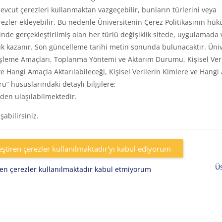
vcut çerezleri kullanmaktan vazgeçebilir, bunların türlerini veya
rezler ekleyebilir. Bu nedenle Üniversitenin Çerez Politikasının hük
inde gerçekleştirilmiş olan her türlü değişiklik sitede, uygulamada 
k kazanır. Son güncelleme tarihi metin sonunda bulunacaktır. Üniv
eri, İşleme Amaçları, Toplanma Yöntemi ve Aktarım Durumu, Kişisel Ver
e Hangi Amaçla Aktarılabileceği, Kişisel Verilerin Kimlere ve Hangi
uru” hususlarındaki detaylı bilgilere;
den ulaşılabilmektedir.
abilirsiniz.
eştiren çerezler kullanılmaktadır'yı kabul ediyorum
Ü
iren çerezler kullanılmaktadır kabul etmiyorum