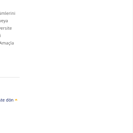
ümlerini
veya
ersite
i
 Amaçla
ste dön