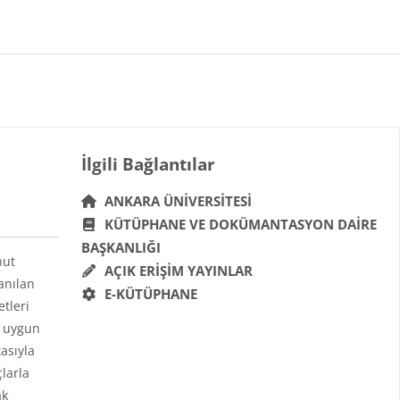
Bloklar
İlgili Bağlantılar 'yı atla
İlgili Bağlantılar
ANKARA ÜNIVERSITESI
KÜTÜPHANE VE DOKÜMANTASYON DAIRE
BAŞKANLIĞI
hut
AÇIK ERIŞIM YAYINLAR
anılan
E-KÜTÜPHANE
etleri
a uygun
asıyla
çlarla
ak