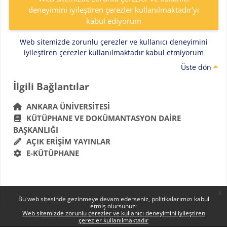
deneyimini iyileştiren çerezler kullanılmaktadır'yı
kabul ediyorum
Web sitemizde zorunlu çerezler ve kullanıcı deneyimini
iyileştiren çerezler kullanılmaktadır kabul etmiyorum
Üste dön
Bloklar
İlgili Bağlantılar 'yı atla
İlgili Bağlantılar
ANKARA ÜNIVERSITESI
KÜTÜPHANE VE DOKÜMANTASYON DAIRE
BAŞKANLIĞI
AÇIK ERIŞIM YAYINLAR
E-KÜTÜPHANE
x
Bu web sitesinde gezinmeye devam ederseniz, politikalarımızı kabul
etmiş olursunuz:
Web sitemizde zorunlu çerezler ve kullanıcı deneyimini iyileştiren
çerezler kullanılmaktadır