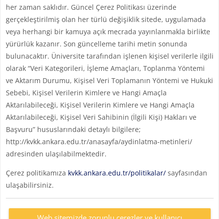
her zaman saklıdır. Güncel Çerez Politikası üzerinde
gerçekleştirilmiş olan her türlü değişiklik sitede, uygulamada
veya herhangi bir kamuya açık mecrada yayınlanmakla birlikte
yürürlük kazanır. Son güncelleme tarihi metin sonunda
bulunacaktır. Üniversite tarafından işlenen kişisel verilerle ilgili
olarak “Veri Kategorileri, İşleme Amaçları, Toplanma Yöntemi
ve Aktarım Durumu, Kişisel Veri Toplamanın Yöntemi ve Hukuki
Sebebi, Kişisel Verilerin Kimlere ve Hangi Amaçla
Aktarılabileceği, Kişisel Verilerin Kimlere ve Hangi Amaçla
Aktarılabileceği, Kişisel Veri Sahibinin (İlgili Kişi) Hakları ve
Başvuru” hususlarındaki detaylı bilgilere;
http://kvkk.ankara.edu.tr/anasayfa/aydinlatma-metinleri/
adresinden ulaşılabilmektedir.
Çerez politikamıza
kvkk.ankara.edu.tr/politikalar/
sayfasından
ulaşabilirsiniz.
Web sitemizde zorunlu çerezler ve kullanıcı