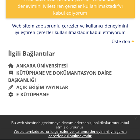
deneyimini iyileştiren çerezler kullanılmaktadır'yı
kabul ediyorum
Web sitemizde zorunlu çerezler ve kullanıcı deneyimini
iyileştiren çerezler kullanılmaktadır kabul etmiyorum
Üste dön
Bloklar
İlgili Bağlantılar 'yı atla
İlgili Bağlantılar
ANKARA ÜNIVERSITESI
KÜTÜPHANE VE DOKÜMANTASYON DAIRE
BAŞKANLIĞI
AÇIK ERIŞIM YAYINLAR
E-KÜTÜPHANE
x
Bu web sitesinde gezinmeye devam ederseniz, politikalarımızı kabul
etmiş olursunuz:
Web sitemizde zorunlu çerezler ve kullanıcı deneyimini iyileştiren
çerezler kullanılmaktadır