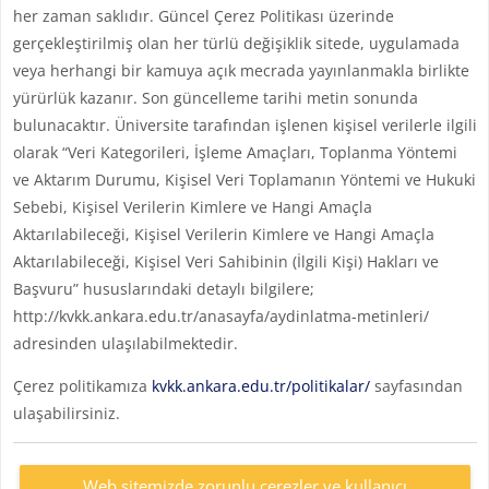
her zaman saklıdır. Güncel Çerez Politikası üzerinde
gerçekleştirilmiş olan her türlü değişiklik sitede, uygulamada
veya herhangi bir kamuya açık mecrada yayınlanmakla birlikte
yürürlük kazanır. Son güncelleme tarihi metin sonunda
bulunacaktır. Üniversite tarafından işlenen kişisel verilerle ilgili
olarak “Veri Kategorileri, İşleme Amaçları, Toplanma Yöntemi
ve Aktarım Durumu, Kişisel Veri Toplamanın Yöntemi ve Hukuki
Sebebi, Kişisel Verilerin Kimlere ve Hangi Amaçla
Aktarılabileceği, Kişisel Verilerin Kimlere ve Hangi Amaçla
Aktarılabileceği, Kişisel Veri Sahibinin (İlgili Kişi) Hakları ve
Başvuru” hususlarındaki detaylı bilgilere;
http://kvkk.ankara.edu.tr/anasayfa/aydinlatma-metinleri/
adresinden ulaşılabilmektedir.
Çerez politikamıza
kvkk.ankara.edu.tr/politikalar/
sayfasından
ulaşabilirsiniz.
Web sitemizde zorunlu çerezler ve kullanıcı