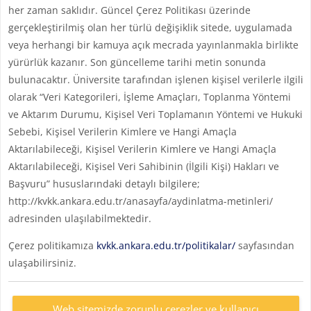
her zaman saklıdır. Güncel Çerez Politikası üzerinde
gerçekleştirilmiş olan her türlü değişiklik sitede, uygulamada
veya herhangi bir kamuya açık mecrada yayınlanmakla birlikte
yürürlük kazanır. Son güncelleme tarihi metin sonunda
bulunacaktır. Üniversite tarafından işlenen kişisel verilerle ilgili
olarak “Veri Kategorileri, İşleme Amaçları, Toplanma Yöntemi
ve Aktarım Durumu, Kişisel Veri Toplamanın Yöntemi ve Hukuki
Sebebi, Kişisel Verilerin Kimlere ve Hangi Amaçla
Aktarılabileceği, Kişisel Verilerin Kimlere ve Hangi Amaçla
Aktarılabileceği, Kişisel Veri Sahibinin (İlgili Kişi) Hakları ve
Başvuru” hususlarındaki detaylı bilgilere;
http://kvkk.ankara.edu.tr/anasayfa/aydinlatma-metinleri/
adresinden ulaşılabilmektedir.
Çerez politikamıza
kvkk.ankara.edu.tr/politikalar/
sayfasından
ulaşabilirsiniz.
Web sitemizde zorunlu çerezler ve kullanıcı