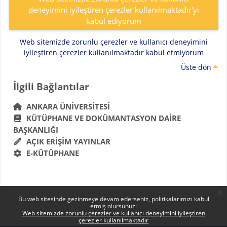
deneyimini iyileştiren çerezler kullanılmaktadır'yı
kabul ediyorum
Web sitemizde zorunlu çerezler ve kullanıcı deneyimini
iyileştiren çerezler kullanılmaktadır kabul etmiyorum
Üste dön
Bloklar
İlgili Bağlantılar 'yı atla
İlgili Bağlantılar
ANKARA ÜNIVERSITESI
KÜTÜPHANE VE DOKÜMANTASYON DAIRE
BAŞKANLIĞI
AÇIK ERIŞIM YAYINLAR
E-KÜTÜPHANE
x
Bu web sitesinde gezinmeye devam ederseniz, politikalarımızı kabul
etmiş olursunuz:
Web sitemizde zorunlu çerezler ve kullanıcı deneyimini iyileştiren
çerezler kullanılmaktadır