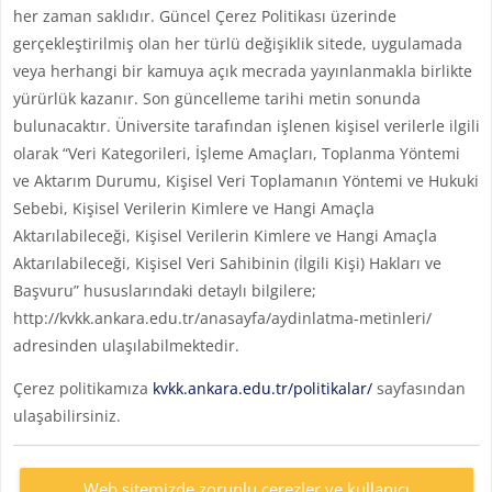
her zaman saklıdır. Güncel Çerez Politikası üzerinde
gerçekleştirilmiş olan her türlü değişiklik sitede, uygulamada
veya herhangi bir kamuya açık mecrada yayınlanmakla birlikte
yürürlük kazanır. Son güncelleme tarihi metin sonunda
bulunacaktır. Üniversite tarafından işlenen kişisel verilerle ilgili
olarak “Veri Kategorileri, İşleme Amaçları, Toplanma Yöntemi
ve Aktarım Durumu, Kişisel Veri Toplamanın Yöntemi ve Hukuki
Sebebi, Kişisel Verilerin Kimlere ve Hangi Amaçla
Aktarılabileceği, Kişisel Verilerin Kimlere ve Hangi Amaçla
Aktarılabileceği, Kişisel Veri Sahibinin (İlgili Kişi) Hakları ve
Başvuru” hususlarındaki detaylı bilgilere;
http://kvkk.ankara.edu.tr/anasayfa/aydinlatma-metinleri/
adresinden ulaşılabilmektedir.
Çerez politikamıza
kvkk.ankara.edu.tr/politikalar/
sayfasından
ulaşabilirsiniz.
Web sitemizde zorunlu çerezler ve kullanıcı