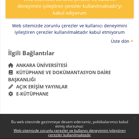
deneyimini iyileştiren çerezler kullanılmaktadır'yı
kabul ediyorum
Web sitemizde zorunlu çerezler ve kullanıcı deneyimini
iyileştiren çerezler kullanılmaktadır kabul etmiyorum
Üste dön
Bloklar
İlgili Bağlantılar 'yı atla
İlgili Bağlantılar
ANKARA ÜNIVERSITESI
KÜTÜPHANE VE DOKÜMANTASYON DAIRE
BAŞKANLIĞI
AÇIK ERIŞIM YAYINLAR
E-KÜTÜPHANE
x
Bu web sitesinde gezinmeye devam ederseniz, politikalarımızı kabul
etmiş olursunuz:
Web sitemizde zorunlu çerezler ve kullanıcı deneyimini iyileştiren
çerezler kullanılmaktadır