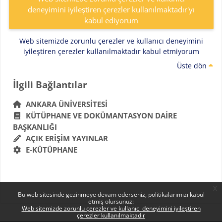
deneyimini iyileştiren çerezler kullanılmaktadır'yı
kabul ediyorum
Web sitemizde zorunlu çerezler ve kullanıcı deneyimini
iyileştiren çerezler kullanılmaktadır kabul etmiyorum
Üste dön
Bloklar
İlgili Bağlantılar 'yı atla
İlgili Bağlantılar
ANKARA ÜNIVERSITESI
KÜTÜPHANE VE DOKÜMANTASYON DAIRE
BAŞKANLIĞI
AÇIK ERIŞIM YAYINLAR
E-KÜTÜPHANE
x
Bu web sitesinde gezinmeye devam ederseniz, politikalarımızı kabul
etmiş olursunuz:
Web sitemizde zorunlu çerezler ve kullanıcı deneyimini iyileştiren
çerezler kullanılmaktadır