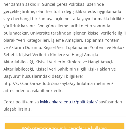
her zaman saklıdır. Güncel Çerez Politikası üzerinde
gerçekleştirilmiş olan her türlü değişiklik sitede, uygulamada
veya herhangi bir kamuya açık mecrada yayınlanmakla birlikte
yürürlük kazanır. Son güncelleme tarihi metin sonunda
bulunacaktır. Üniversite tarafından işlenen kişisel verilerle ilgili
olarak “Veri Kategorileri, İşleme Amaçları, Toplanma Yöntemi
ve Aktarım Durumu, Kişisel Veri Toplamanın Yöntemi ve Hukuki
Sebebi, Kişisel Verilerin Kimlere ve Hangi Amaçla
Aktarılabileceği, Kişisel Verilerin Kimlere ve Hangi Amaçla
Aktarılabileceği, Kişisel Veri Sahibinin (İlgili Kişi) Hakları ve
Başvuru” hususlarındaki detaylı bilgilere;
http://kvkk.ankara.edu.tr/anasayfa/aydinlatma-metinleri/
adresinden ulaşılabilmektedir.
Çerez politikamıza
kvkk.ankara.edu.tr/politikalar/
sayfasından
ulaşabilirsiniz.
Web sitemizde zorunlu çerezler ve kullanıcı