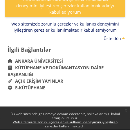
deneyimini iyileştiren çerezler kullanılmaktadır'yı
kabul ediyorum
Web sitemizde zorunlu çerezler ve kullanıcı deneyimini
iyileştiren çerezler kullanılmaktadır kabul etmiyorum
Üste dön
Bloklar
İlgili Bağlantılar 'yı atla
İlgili Bağlantılar
ANKARA ÜNIVERSITESI
KÜTÜPHANE VE DOKÜMANTASYON DAIRE
BAŞKANLIĞI
AÇIK ERIŞIM YAYINLAR
E-KÜTÜPHANE
x
Bu web sitesinde gezinmeye devam ederseniz, politikalarımızı kabul
etmiş olursunuz:
Web sitemizde zorunlu çerezler ve kullanıcı deneyimini iyileştiren
çerezler kullanılmaktadır