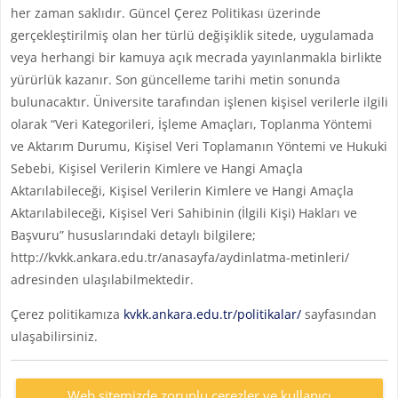
her zaman saklıdır. Güncel Çerez Politikası üzerinde
gerçekleştirilmiş olan her türlü değişiklik sitede, uygulamada
veya herhangi bir kamuya açık mecrada yayınlanmakla birlikte
yürürlük kazanır. Son güncelleme tarihi metin sonunda
bulunacaktır. Üniversite tarafından işlenen kişisel verilerle ilgili
olarak “Veri Kategorileri, İşleme Amaçları, Toplanma Yöntemi
ve Aktarım Durumu, Kişisel Veri Toplamanın Yöntemi ve Hukuki
Sebebi, Kişisel Verilerin Kimlere ve Hangi Amaçla
Aktarılabileceği, Kişisel Verilerin Kimlere ve Hangi Amaçla
Aktarılabileceği, Kişisel Veri Sahibinin (İlgili Kişi) Hakları ve
Başvuru” hususlarındaki detaylı bilgilere;
http://kvkk.ankara.edu.tr/anasayfa/aydinlatma-metinleri/
adresinden ulaşılabilmektedir.
Çerez politikamıza
kvkk.ankara.edu.tr/politikalar/
sayfasından
ulaşabilirsiniz.
Web sitemizde zorunlu çerezler ve kullanıcı