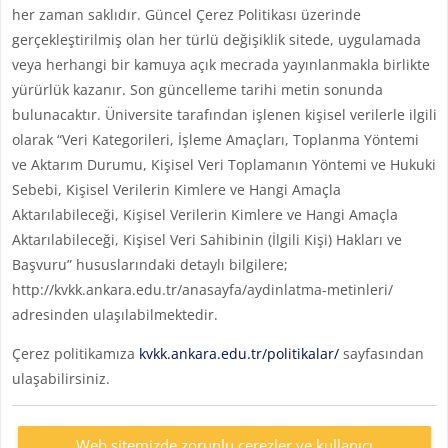
her zaman saklıdır. Güncel Çerez Politikası üzerinde
gerçekleştirilmiş olan her türlü değişiklik sitede, uygulamada
veya herhangi bir kamuya açık mecrada yayınlanmakla birlikte
yürürlük kazanır. Son güncelleme tarihi metin sonunda
bulunacaktır. Üniversite tarafından işlenen kişisel verilerle ilgili
olarak “Veri Kategorileri, İşleme Amaçları, Toplanma Yöntemi
ve Aktarım Durumu, Kişisel Veri Toplamanın Yöntemi ve Hukuki
Sebebi, Kişisel Verilerin Kimlere ve Hangi Amaçla
Aktarılabileceği, Kişisel Verilerin Kimlere ve Hangi Amaçla
Aktarılabileceği, Kişisel Veri Sahibinin (İlgili Kişi) Hakları ve
Başvuru” hususlarındaki detaylı bilgilere;
http://kvkk.ankara.edu.tr/anasayfa/aydinlatma-metinleri/
adresinden ulaşılabilmektedir.
Çerez politikamıza
kvkk.ankara.edu.tr/politikalar/
sayfasından
ulaşabilirsiniz.
Web sitemizde zorunlu çerezler ve kullanıcı