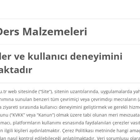
Ders Malzemeleri
er ve kullanıcı deneyimini
maktadır
du.tr web sitesinde (“Site”), sitenin uzantılarında, uygulamalarda ya
lanımına sunulan benzeri tüm çevrimiçi veya çevrimdışı mecraların (
a ziyareti sırasında kullanıcı deneyimini geliştirmek ve gerekli hizm
Kanunu (“KVKK” veya “Kanun”) olmak üzere tabi olunan meri mevzuat
amacı, platformların kullanımı esnasında faydalanılan çerezler vasıt
kin ilgili kişileri aydınlatmaktır. Çerez Politikası metninde hangi ama
ından nasıl kontrol edilebileceği anlatılmaktadır. Veri sorumlusu olar