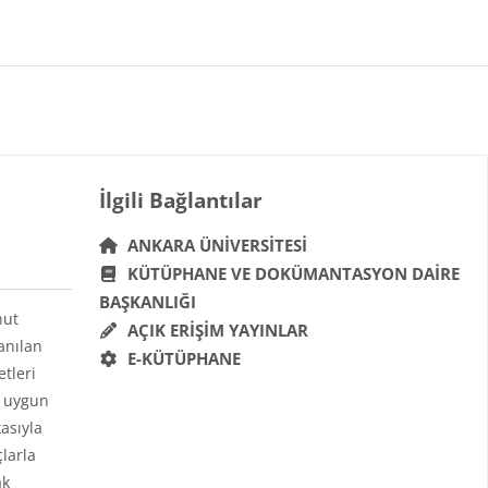
Bloklar
İlgili Bağlantılar 'yı atla
İlgili Bağlantılar
ANKARA ÜNIVERSITESI
KÜTÜPHANE VE DOKÜMANTASYON DAIRE
BAŞKANLIĞI
hut
AÇIK ERIŞIM YAYINLAR
anılan
E-KÜTÜPHANE
etleri
a uygun
asıyla
çlarla
ak