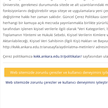
Üniversite, gerekmesi durumunda sitede ve alt uzantılarındaki me
fonksiyonlarını değiştirebilir veya siteye ve uygulamalara yeni çe
değiştirme hakkı her zaman saklıdır. Güncel Çerez Politikası üzer
herhangi bir kamuya açık mecrada yayınlanmakla birlikte yürürlü
tarafından işlenen kişisel verilerle ilgili olarak “Veri Kategoril
Toplamanın Yöntemi ve Hukuki Sebebi, Kişisel Verilerin Kimlere v
Aktarılabileceği, Kişisel Veri Sahibinin (İlgili Kişi) Hakları ve Başv
http://kvkk.ankara.edu.tr/anasayfa/aydinlatma-metinleri/ adresin
Çerez politikamıza
kvkk.ankara.edu.tr/politikalar/
sayfasından ulaş
Web sitemizde zorunlu çerezler ve kullanıcı deneyimini iyil
Web sitemizde zorunlu çerezler ve kullanıcı deneyimini iyileşt