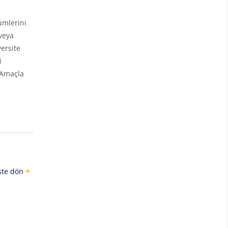
ümlerini
veya
ersite
i
 Amaçla
ste dön