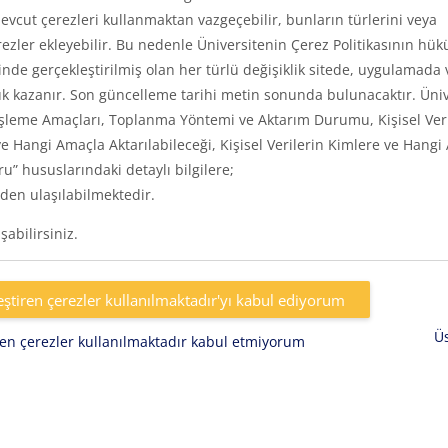
vcut çerezleri kullanmaktan vazgeçebilir, bunların türlerini veya
rezler ekleyebilir. Bu nedenle Üniversitenin Çerez Politikasının hük
inde gerçekleştirilmiş olan her türlü değişiklik sitede, uygulamada 
k kazanır. Son güncelleme tarihi metin sonunda bulunacaktır. Üniv
eri, İşleme Amaçları, Toplanma Yöntemi ve Aktarım Durumu, Kişisel Ver
e Hangi Amaçla Aktarılabileceği, Kişisel Verilerin Kimlere ve Hangi
uru” hususlarındaki detaylı bilgilere;
den ulaşılabilmektedir.
abilirsiniz.
eştiren çerezler kullanılmaktadır'yı kabul ediyorum
Ü
iren çerezler kullanılmaktadır kabul etmiyorum