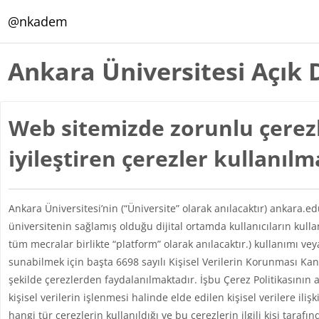
Ana içeriğe git
@nkadem
Ankara Üniversitesi Açık 
Web sitemizde zorunlu çerezl
iyileştiren çerezler kullanıl
Ankara Üniversitesi’nin (“Üniversite” olarak anılacaktır) ankara.e
üniversitenin sağlamış olduğu dijital ortamda kullanıcıların kul
tüm mecralar birlikte “platform” olarak anılacaktır.) kullanımı vey
sunabilmek için başta 6698 sayılı Kişisel Verilerin Korunması 
şekilde çerezlerden faydalanılmaktadır. İşbu Çerez Politikasının 
kişisel verilerin işlenmesi halinde elde edilen kişisel verilere iliş
hangi tür çerezlerin kullanıldığı ve bu çerezlerin ilgili kişi taraf