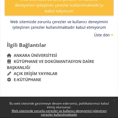
deneyimini iyileştiren çerezler kullanılmaktadır'yı
kabul ediyorum
Web sitemizde zorunlu çerezler ve kullanıcı deneyimini
iyileştiren çerezler kullanılmaktadır kabul etmiyorum
Üste dön
Bloklar
İlgili Bağlantılar 'yı atla
İlgili Bağlantılar
ANKARA ÜNIVERSITESI
KÜTÜPHANE VE DOKÜMANTASYON DAIRE
BAŞKANLIĞI
AÇIK ERIŞIM YAYINLAR
E-KÜTÜPHANE
x
Bu web sitesinde gezinmeye devam ederseniz, politikalarımızı kabul
etmiş olursunuz:
Web sitemizde zorunlu çerezler ve kullanıcı deneyimini iyileştiren
çerezler kullanılmaktadır