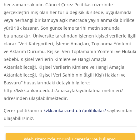
her zaman saklıdır. Güncel Çerez Politikası üzerinde
gerçekleştirilmiş olan her türlü değişiklik sitede, uygulamada
veya herhangi bir kamuya açık mecrada yayınlanmakla birlikte
yürürlük kazanır. Son güncelleme tarihi metin sonunda
bulunacaktır. Üniversite tarafından işlenen kişisel verilerle ilgili
olarak “Veri Kategorileri, İşleme Amaçları, Toplanma Yöntemi
ve Aktarım Durumu, Kişisel Veri Toplamanın Yöntemi ve Hukuki
Sebebi, Kişisel Verilerin Kimlere ve Hangi Amaçla
Aktarılabileceği, Kişisel Verilerin Kimlere ve Hangi Amaçla
Aktarılabileceği, Kişisel Veri Sahibinin (İlgili Kişi) Hakları ve
Başvuru” hususlarındaki detaylı bilgilere;
http://kvkk.ankara.edu.tr/anasayfa/aydinlatma-metinleri/
adresinden ulaşılabilmektedir.
Çerez politikamıza
kvkk.ankara.edu.tr/politikalar/
sayfasından
ulaşabilirsiniz.
Web sitemizde zorunlu çerezler ve kullanıcı